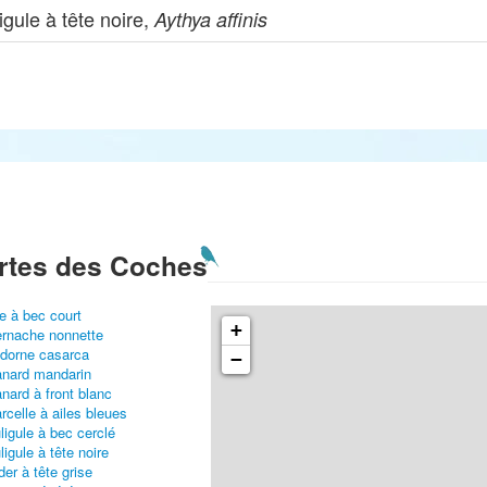
igule à tête noire,
Aythya affinis
rtes des Coches
e à bec court
+
rnache nonnette
dorne casarca
−
nard mandarin
nard à front blanc
rcelle à ailes bleues
ligule à bec cerclé
ligule à tête noire
der à tête grise