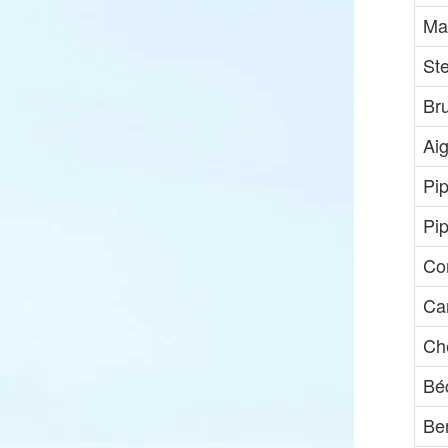
Ma
St
Br
Ai
Pip
Pip
Co
Ca
Che
Bé
Be