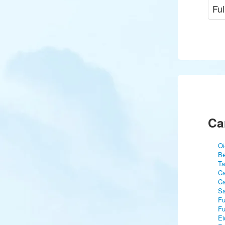
Ful
Ca
Oi
Be
Ta
Ca
Ca
Sa
Fu
Fu
Ei