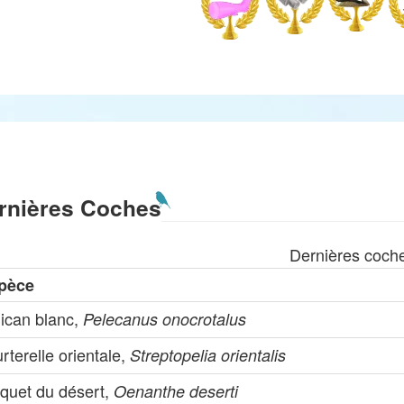
rnières Coches
Dernières coch
pèce
lican blanc,
Pelecanus onocrotalus
rterelle orientale,
Streptopelia orientalis
aquet du désert,
Oenanthe deserti