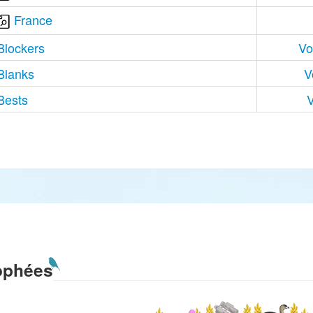
France
Blockers
Vo
Blanks
V
Bests
V
ophées