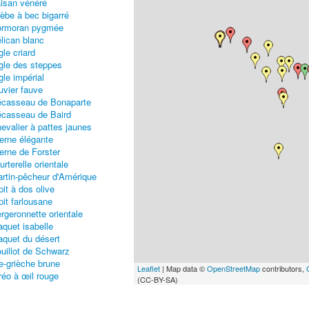
isan vénéré
èbe à bec bigarré
ormoran pygmée
lican blanc
gle criard
gle des steppes
gle impérial
uvier fauve
casseau de Bonaparte
casseau de Baird
evalier à pattes jaunes
erne élégante
erne de Forster
urterelle orientale
rtin-pêcheur d'Amérique
pit à dos olive
pit farlousane
rgeronnette orientale
aquet isabelle
aquet du désert
uillot de Schwarz
e-grièche brune
Leaflet
| Map data ©
OpenStreetMap
contributors,
réo à œil rouge
(CC-BY-SA)
uant à gorge blanche
uant masqué