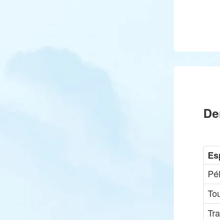
De
Es
Pé
Tou
Tr