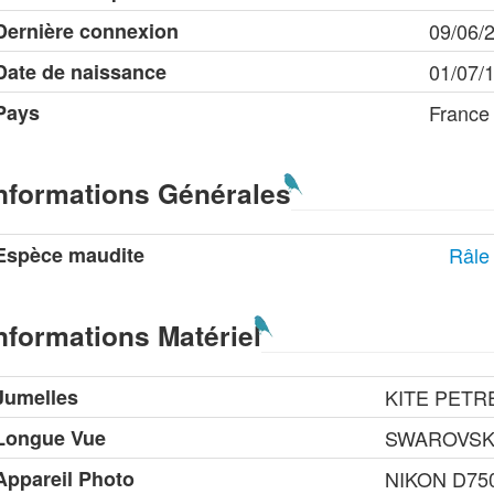
Dernière connexion
09/06/
Date de naissance
01/07/
Pays
France
nformations Générales
Espèce maudite
Râle
nformations Matériel
Jumelles
KITE PETRE
Longue Vue
SWAROVSKI
Appareil Photo
NIKON D75