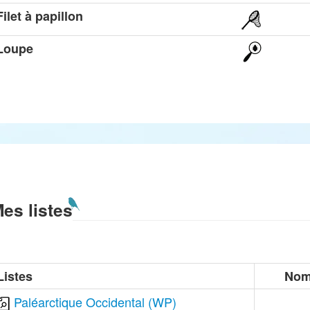
Filet à papillon
Loupe
es listes
Listes
Nom
Paléarctique Occidental (WP)