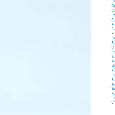
Fa
Gr
C
Pé
Ai
Ai
Ai
Pl
Bé
Bé
Ch
St
St
To
Ma
Pi
Pi
Be
Tr
Tr
Po
Pi
Vi
Br
Br