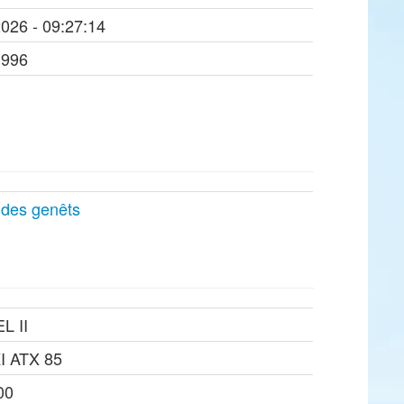
2026 - 09:27:14
1996
 des genêts
L II
 ATX 85
00