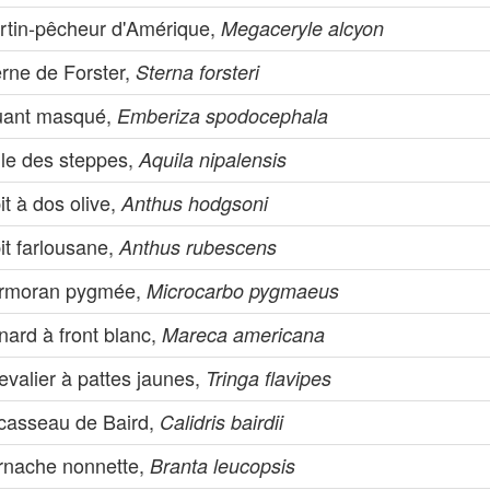
rtin-pêcheur d'Amérique,
Megaceryle alcyon
erne de Forster,
Sterna forsteri
uant masqué,
Emberiza spodocephala
gle des steppes,
Aquila nipalensis
it à dos olive,
Anthus hodgsoni
it farlousane,
Anthus rubescens
rmoran pygmée,
Microcarbo pygmaeus
nard à front blanc,
Mareca americana
valier à pattes jaunes,
Tringa flavipes
casseau de Baird,
Calidris bairdii
rnache nonnette,
Branta leucopsis