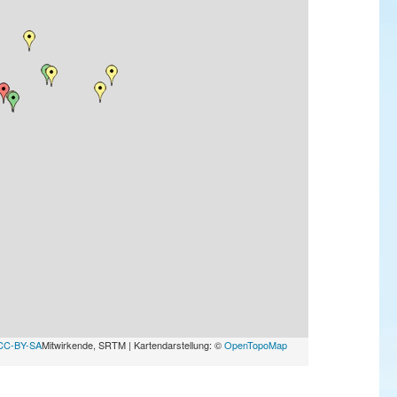
CC-BY-SA
Mitwirkende, SRTM | Kartendarstellung: ©
OpenTopoMap