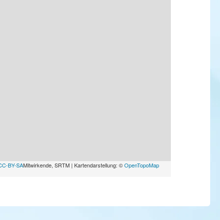
CC-BY-SA
Mitwirkende, SRTM | Kartendarstellung: ©
OpenTopoMap