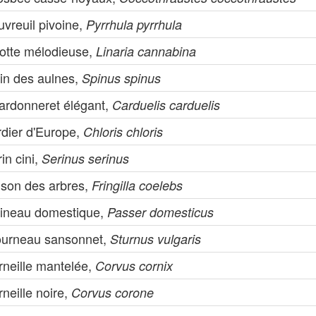
vreuil pivoine,
Pyrrhula pyrrhula
notte mélodieuse,
Linaria cannabina
rin des aulnes,
Spinus spinus
ardonneret élégant,
Carduelis carduelis
rdier d'Europe,
Chloris chloris
in cini,
Serinus serinus
nson des arbres,
Fringilla coelebs
ineau domestique,
Passer domesticus
ourneau sansonnet,
Sturnus vulgaris
rneille mantelée,
Corvus cornix
neille noire,
Corvus corone