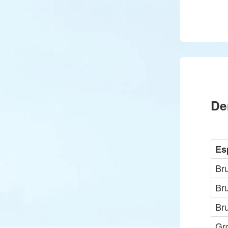
De
Es
Br
Bru
Br
Gr