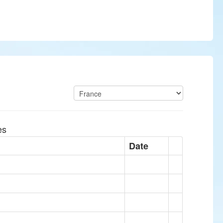
es
Date