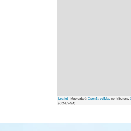
Leaflet
| Map data ©
OpenStreetMap
contributors,
(CC-BY-SA)