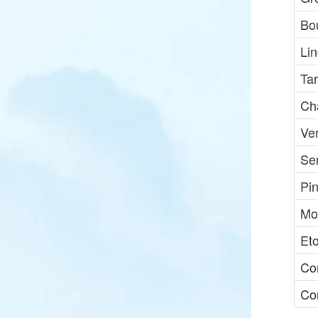
Bou
Li
Ta
Ch
Ve
Ser
Pi
Mo
Et
Co
Cor