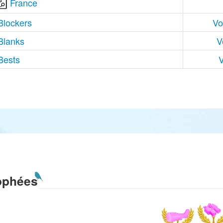
France
Blockers
Vo
Blanks
V
Bests
V
ophées