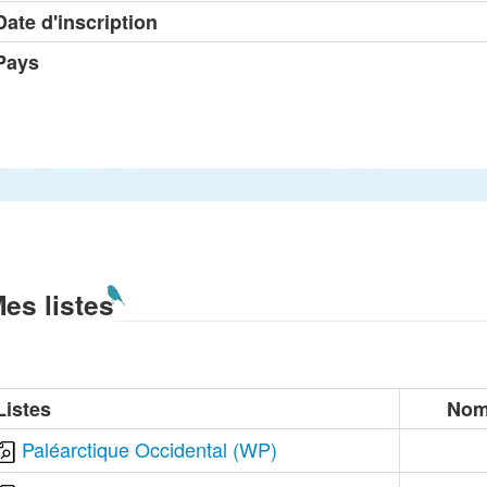
Date d'inscription
Pays
es listes
Listes
Nom
Paléarctique Occidental (WP)