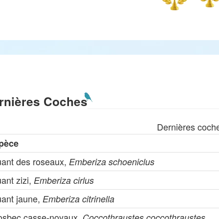
rnières Coches
Dernières coch
pèce
uant des roseaux,
Emberiza schoeniclus
ant zizi,
Emberiza cirlus
uant jaune,
Emberiza citrinella
osbec casse-noyaux,
Coccothraustes coccothraustes