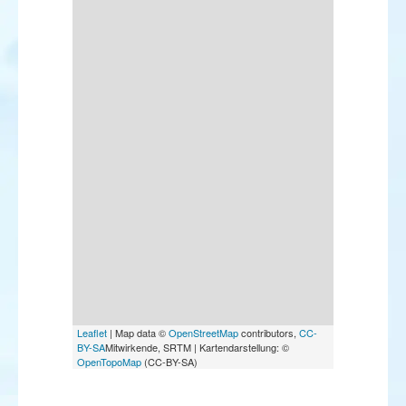
Leaflet
| Map data ©
OpenStreetMap
contributors,
CC-
BY-SA
Mitwirkende, SRTM | Kartendarstellung: ©
OpenTopoMap
(CC-BY-SA)