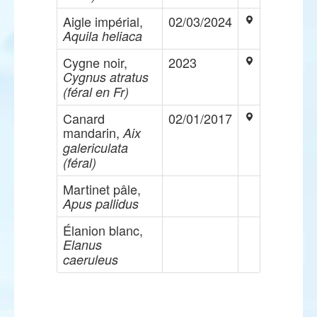
Aigle impérial,
02/03/2024
Aquila heliaca
Cygne noir,
2023
Cygnus atratus
(féral en Fr)
Canard
02/01/2017
mandarin,
Aix
galericulata
(féral)
Martinet pâle,
Apus pallidus
Élanion blanc,
Elanus
caeruleus