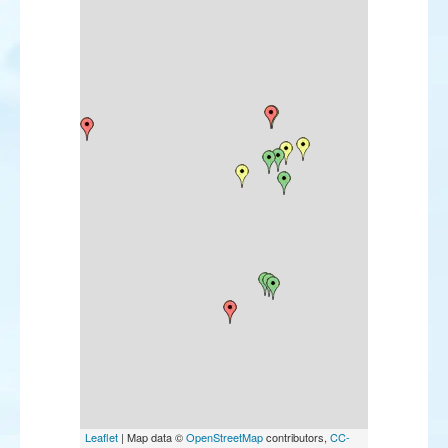
Leaflet
| Map data ©
OpenStreetMap
contributors,
CC-