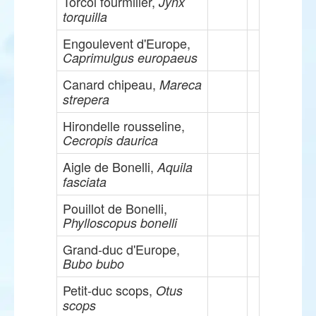
Torcol fourmilier,
Jynx
torquilla
Engoulevent d'Europe,
Caprimulgus europaeus
Canard chipeau,
Mareca
strepera
Hirondelle rousseline,
Cecropis daurica
Aigle de Bonelli,
Aquila
fasciata
Pouillot de Bonelli,
Phylloscopus bonelli
Grand-duc d'Europe,
Bubo bubo
Petit-duc scops,
Otus
scops