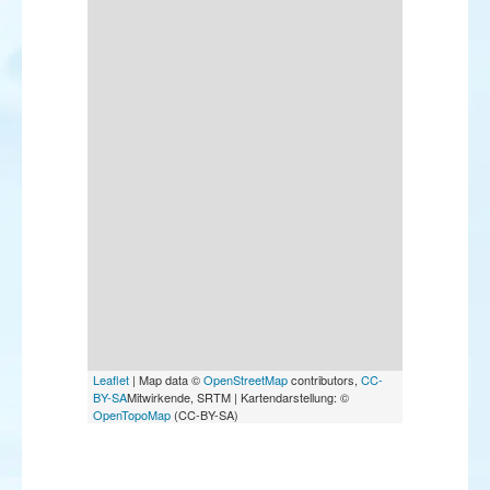
Leaflet
| Map data ©
OpenStreetMap
contributors,
CC-
BY-SA
Mitwirkende, SRTM | Kartendarstellung: ©
OpenTopoMap
(CC-BY-SA)