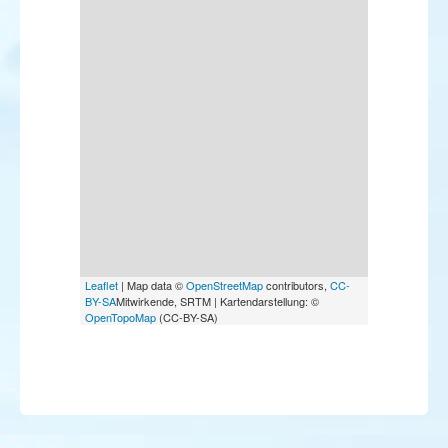
Leaflet
| Map data ©
OpenStreetMap
contributors,
CC-
BY-SA
Mitwirkende, SRTM | Kartendarstellung: ©
OpenTopoMap
(CC-BY-SA)