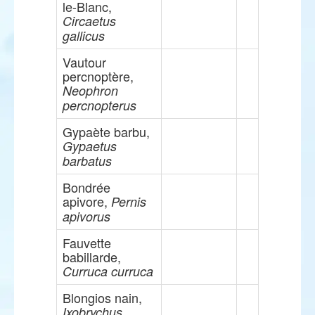
le-Blanc,
Circaetus
gallicus
Vautour
percnoptère,
Neophron
percnopterus
Gypaète barbu,
Gypaetus
barbatus
Bondrée
apivore,
Pernis
apivorus
Fauvette
babillarde,
Curruca curruca
Blongios nain,
Ixobrychus