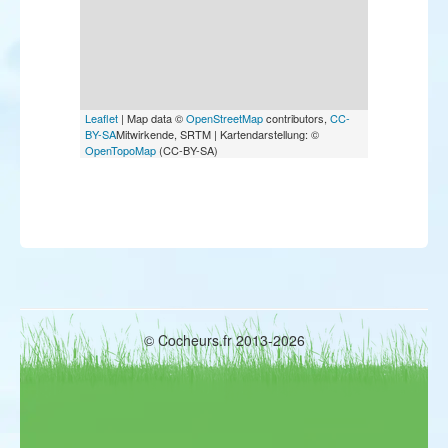
Leaflet
| Map data ©
OpenStreetMap
contributors,
CC-
BY-SA
Mitwirkende, SRTM | Kartendarstellung: ©
OpenTopoMap
(CC-BY-SA)
© Cocheurs.fr 2013-2026