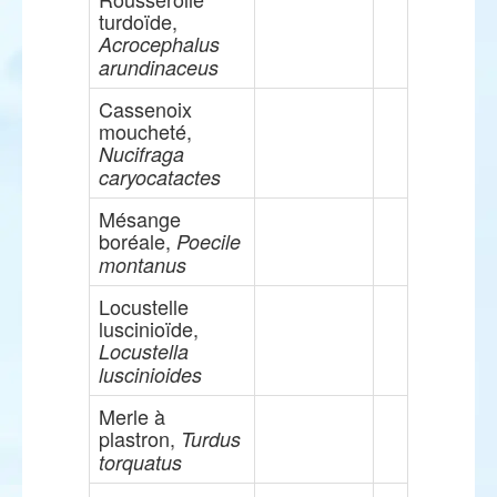
turdoïde,
Acrocephalus
arundinaceus
Cassenoix
moucheté,
Nucifraga
caryocatactes
Mésange
boréale,
Poecile
montanus
Locustelle
luscinioïde,
Locustella
luscinioides
Merle à
plastron,
Turdus
torquatus