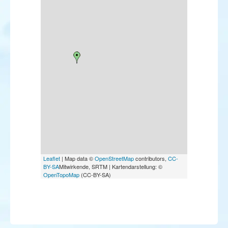
Leaflet
| Map data ©
OpenStreetMap
contributors,
CC-
BY-SA
Mitwirkende, SRTM | Kartendarstellung: ©
OpenTopoMap
(CC-BY-SA)