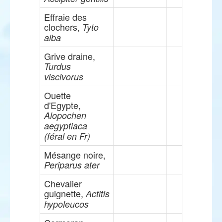
Effraie des
clochers,
Tyto
alba
Grive draine,
Turdus
viscivorus
Ouette
d'Egypte,
Alopochen
aegyptiaca
(féral en Fr)
Mésange noire,
Periparus ater
Chevalier
guignette,
Actitis
hypoleucos