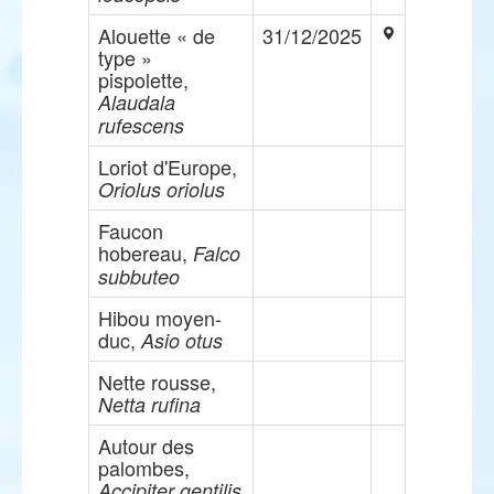
Alouette « de
31/12/2025
type »
pispolette,
Alaudala
rufescens
Loriot d'Europe,
Oriolus oriolus
Faucon
hobereau,
Falco
subbuteo
Hibou moyen-
duc,
Asio otus
Nette rousse,
Netta rufina
Autour des
palombes,
Accipiter gentilis