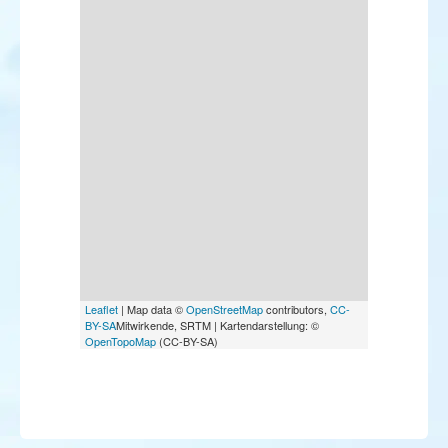
Leaflet
| Map data ©
OpenStreetMap
contributors,
CC-
BY-SA
Mitwirkende, SRTM | Kartendarstellung: ©
OpenTopoMap
(CC-BY-SA)