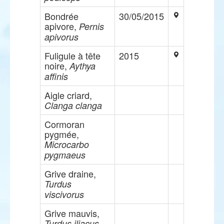
Bondrée
30/05/2015
apivore,
Pernis
apivorus
Fuligule à tête
2015
noire,
Aythya
affinis
Aigle criard,
Clanga clanga
Cormoran
pygmée,
Microcarbo
pygmaeus
Grive draine,
Turdus
viscivorus
Grive mauvis,
Turdus iliacus