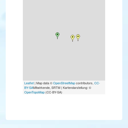
Leaflet
| Map data ©
OpenStreetMap
contributors,
CC-
BY-SA
Mitwirkende, SRTM | Kartendarstellung: ©
OpenTopoMap
(CC-BY-SA)