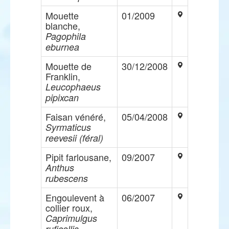
Mouette
01/2009
blanche,
Pagophila
eburnea
Mouette de
30/12/2008
Franklin,
Leucophaeus
pipixcan
Faisan vénéré,
05/04/2008
Syrmaticus
reevesii (féral)
Pipit farlousane,
09/2007
Anthus
rubescens
Engoulevent à
06/2007
collier roux,
Caprimulgus
ruficollis