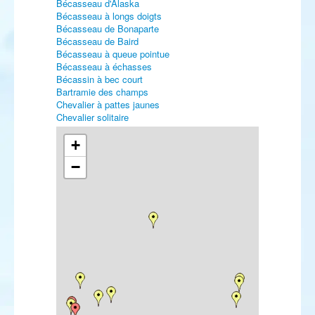
Bécasseau d'Alaska
Bécasseau à longs doigts
Bécasseau de Bonaparte
Bécasseau de Baird
Bécasseau à queue pointue
Bécasseau à échasses
Bécassin à bec court
Bartramie des champs
Chevalier à pattes jaunes
Chevalier solitaire
Phalarope de Wilson
Labbe à longue queue
+
Mouette atricille
−
Mouette de Franklin
Mouette de Bonaparte
Mouette blanche
Goéland à ailes blanches
Sterne bridée
Sterne élégante
Sterne voyageuse
Sterne de Forster
Guillemot à miroir
Engoulevent à collier roux
Engoulevent d'Amérique
Pipit de Godlewski