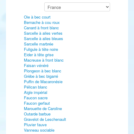
Oie à bec court
Bernache à cou roux
Canard à front blanc
Sarcelle à ailes vertes
Sarcelle à ailes bleues
Sarcelle marbrée
Fuligule à tête noire
Eider à tête grise
Macreuse à front blanc
Faisan vénéré
Plongeon à bec blanc
Grèbe à bec bigarré
Puffin de Macaronésie
Pélican blanc
Aigle impérial
Faucon sacre
Faucon gerfaut
Marouette de Caroline
Outarde barbue
Gravelot de Leschenault
Pluvier fauve
Vanneau sociable