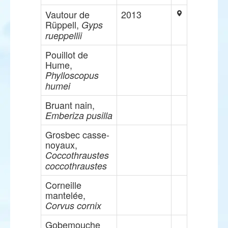
Vautour de
2013
Rüppell,
Gyps
rueppellii
Pouillot de
Hume,
Phylloscopus
humei
Bruant nain,
Emberiza pusilla
Grosbec casse-
noyaux,
Coccothraustes
coccothraustes
Corneille
mantelée,
Corvus cornix
Gobemouche