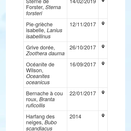
Sterne de
14/02/2019
Forster,
Sterna
forsteri
Pie-grièche
12/11/2017
isabelle,
Lanius
isabellinus
Grive dorée,
26/10/2017
Zoothera dauma
Océanite de
16/09/2017
Wilson,
Oceanites
oceanicus
Bernache à cou
22/01/2017
roux,
Branta
ruficollis
Harfang des
2014
neiges,
Bubo
scandiacus