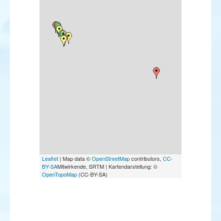
Leaflet
| Map data ©
OpenStreetMap
contributors,
CC-
BY-SA
Mitwirkende, SRTM | Kartendarstellung: ©
OpenTopoMap
(CC-BY-SA)