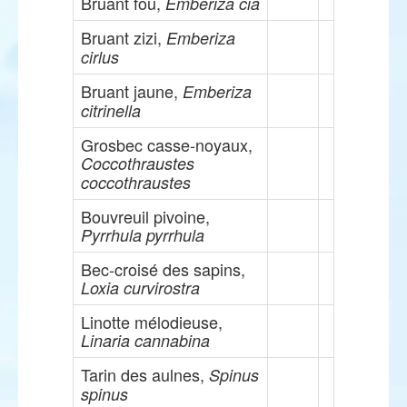
Bruant fou,
Emberiza cia
Bruant zizi,
Emberiza
cirlus
Bruant jaune,
Emberiza
citrinella
Grosbec casse-noyaux,
Coccothraustes
coccothraustes
Bouvreuil pivoine,
Pyrrhula pyrrhula
Bec-croisé des sapins,
Loxia curvirostra
Linotte mélodieuse,
Linaria cannabina
Tarin des aulnes,
Spinus
spinus