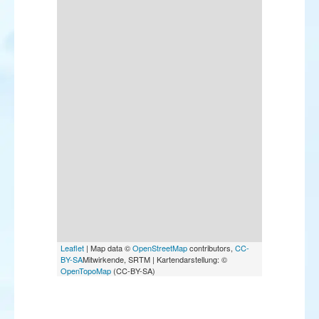
Leaflet
| Map data ©
OpenStreetMap
contributors,
CC-
BY-SA
Mitwirkende, SRTM | Kartendarstellung: ©
OpenTopoMap
(CC-BY-SA)