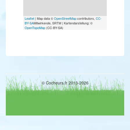
Leaflet
| Map data ©
OpenStreetMap
contributors,
CC-
BY-SA
Mitwirkende, SRTM | Kartendarstellung: ©
OpenTopoMap
(CC-BY-SA)
© Cocheurs.fr 2013-2026