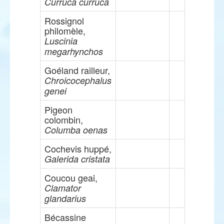
Curruca curruca
Rossignol
philomèle,
Luscinia
megarhynchos
Goéland railleur,
Chroicocephalus
genei
Pigeon
colombin,
Columba oenas
Cochevis huppé,
Galerida cristata
Coucou geai,
Clamator
glandarius
Bécassine