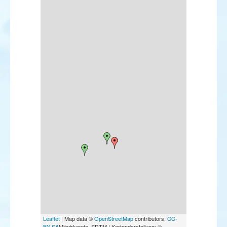
Leaflet
| Map data ©
OpenStreetMap
contributors,
CC-
BY-SA
Mitwirkende, SRTM | Kartendarstellung: ©