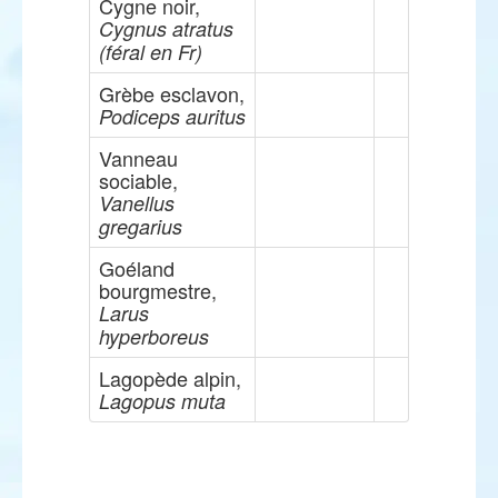
Cygne noir,
Cygnus atratus
(féral en Fr)
Grèbe esclavon,
Podiceps auritus
Vanneau
sociable,
Vanellus
gregarius
Goéland
bourgmestre,
Larus
hyperboreus
Lagopède alpin,
Lagopus muta