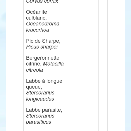
Corvus cornix
Océanite
culblanc,
Oceanodroma
leucorhoa
Pic de Sharpe,
Picus sharpei
Bergeronnette
citrine,
Motacilla
citreola
Labbe à longue
queue,
Stercorarius
longicaudus
Labbe parasite,
Stercorarius
parasiticus