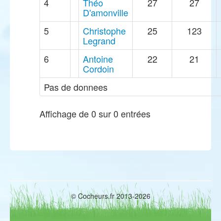
4
Théo
27
27
D'amonville
5
Christophe
25
123
Legrand
6
Antoine
22
21
Cordoin
Pas de donnees
Affichage de 0 sur 0 entrées
© Cocheurs.fr 2013-2026