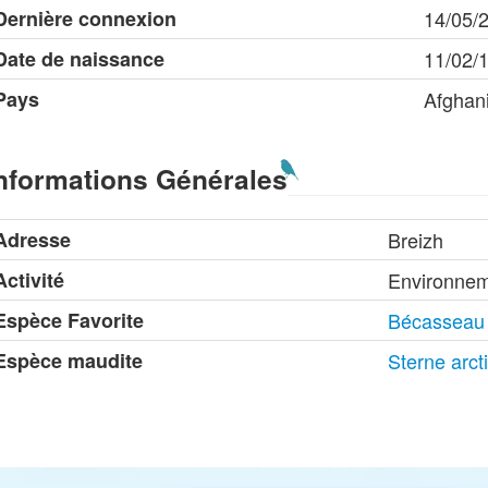
Dernière connexion
14/05/
Date de naissance
11/02/
Pays
Afghan
nformations Générales
Adresse
Breizh
Activité
Environneme
Espèce Favorite
Bécasseau 
Espèce maudite
Sterne arct