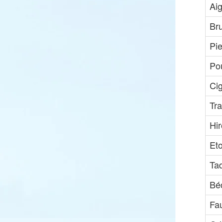
Aig
Br
Pie
Pou
Ci
Tra
Hi
Et
Ta
Bé
Fa