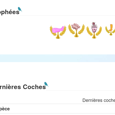
ophées
rnières Coches
Dernières coch
pèce