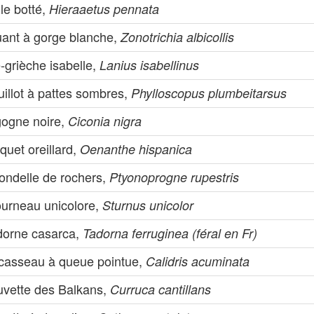
le botté,
Hieraaetus pennata
uant à gorge blanche,
Zonotrichia albicollis
-grièche isabelle,
Lanius isabellinus
illot à pattes sombres,
Phylloscopus plumbeitarsus
gogne noire,
Ciconia nigra
quet oreillard,
Oenanthe hispanica
rondelle de rochers,
Ptyonoprogne rupestris
ourneau unicolore,
Sturnus unicolor
dorne casarca,
Tadorna ferruginea (féral en Fr)
casseau à queue pointue,
Calidris acuminata
uvette des Balkans,
Curruca cantillans