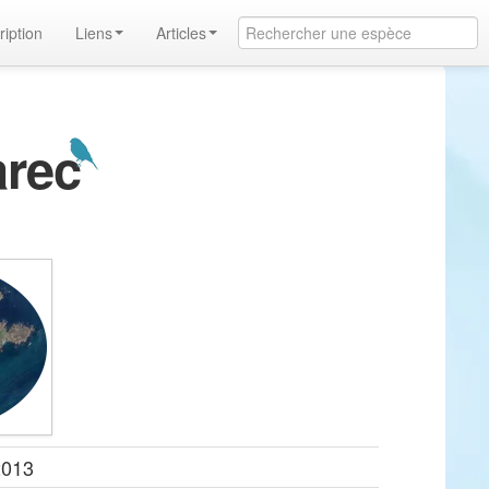
ription
Liens
Articles
arec
2013