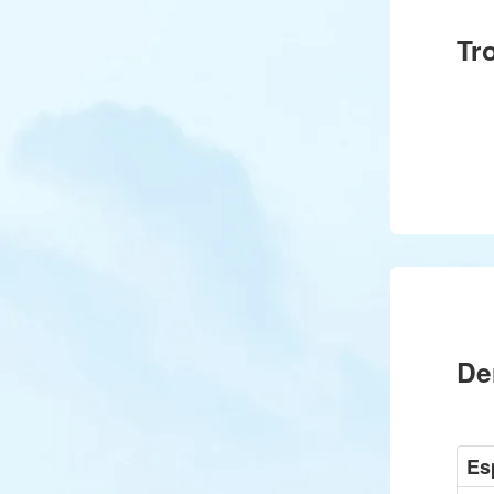
Tr
De
Es