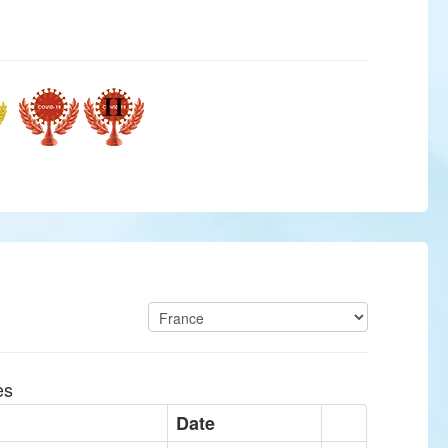
es
Date