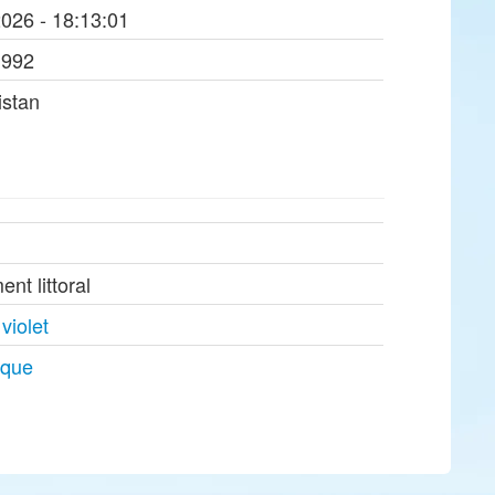
2026 - 18:13:01
1992
istan
nt littoral
violet
ique