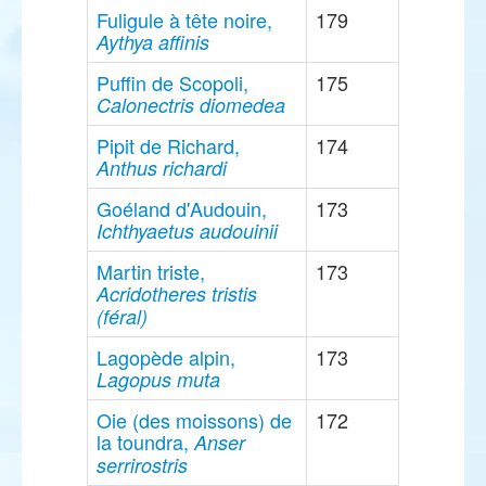
Fuligule à tête noire,
179
Aythya affinis
Puffin de Scopoli,
175
Calonectris diomedea
Pipit de Richard,
174
Anthus richardi
Goéland d'Audouin,
173
Ichthyaetus audouinii
Martin triste,
173
Acridotheres tristis
(féral)
Lagopède alpin,
173
Lagopus muta
Oie (des moissons) de
172
la toundra,
Anser
serrirostris