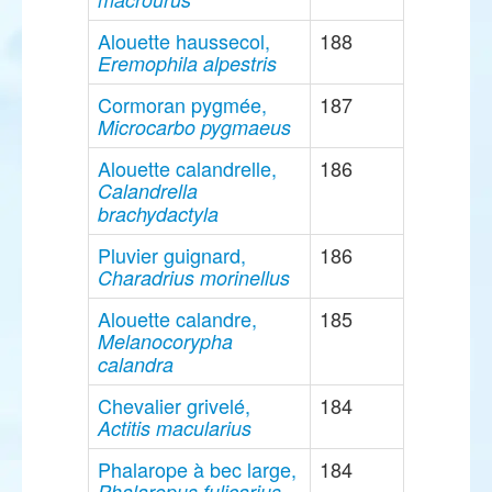
Alouette haussecol,
188
Eremophila alpestris
Cormoran pygmée,
187
Microcarbo pygmaeus
Alouette calandrelle,
186
Calandrella
brachydactyla
Pluvier guignard,
186
Charadrius morinellus
Alouette calandre,
185
Melanocorypha
calandra
Chevalier grivelé,
184
Actitis macularius
Phalarope à bec large,
184
Phalaropus fulicarius