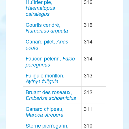
Huîtrier pie,
316
Haematopus
ostralegus
Courlis cendré,
316
Numenius arquata
Canard pilet,
314
Anas
acuta
Faucon pèlerin,
314
Falco
peregrinus
Fuligule morillon,
313
Aythya fuligula
Bruant des roseaux,
312
Emberiza schoeniclus
Canard chipeau,
311
Mareca strepera
Sterne pierregarin,
310