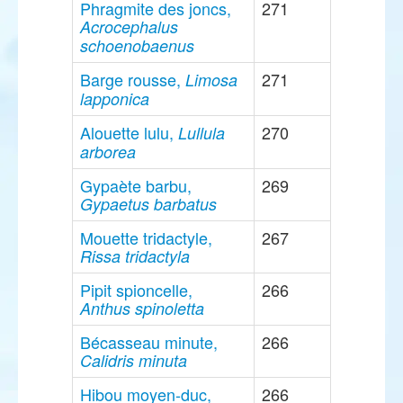
Phragmite des joncs,
271
Acrocephalus
schoenobaenus
Barge rousse,
271
Limosa
lapponica
Alouette lulu,
270
Lullula
arborea
Gypaète barbu,
269
Gypaetus barbatus
Mouette tridactyle,
267
Rissa tridactyla
Pipit spioncelle,
266
Anthus spinoletta
Bécasseau minute,
266
Calidris minuta
Hibou moyen-duc,
266