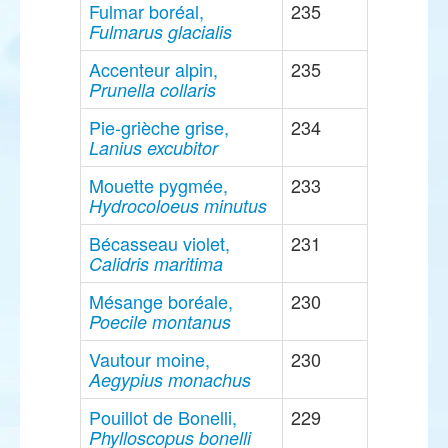
Fulmar boréal,
235
Fulmarus glacialis
Accenteur alpin,
235
Prunella collaris
Pie-grièche grise,
234
Lanius excubitor
Mouette pygmée,
233
Hydrocoloeus minutus
Bécasseau violet,
231
Calidris maritima
Mésange boréale,
230
Poecile montanus
Vautour moine,
230
Aegypius monachus
Pouillot de Bonelli,
229
Phylloscopus bonelli