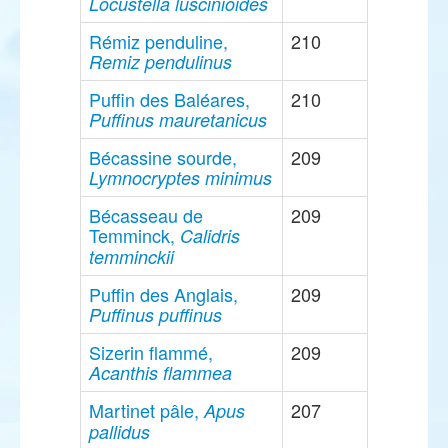
Locustella luscinioides
Rémiz penduline,
210
Remiz pendulinus
Puffin des Baléares,
210
Puffinus mauretanicus
Bécassine sourde,
209
Lymnocryptes minimus
Bécasseau de
209
Temminck,
Calidris
temminckii
Puffin des Anglais,
209
Puffinus puffinus
Sizerin flammé,
209
Acanthis flammea
Martinet pâle,
207
Apus
pallidus