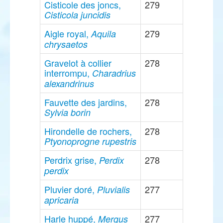
Cisticole des joncs,
279
Cisticola juncidis
Aigle royal,
279
Aquila
chrysaetos
Gravelot à collier
278
interrompu,
Charadrius
alexandrinus
Fauvette des jardins,
278
Sylvia borin
Hirondelle de rochers,
278
Ptyonoprogne rupestris
Perdrix grise,
278
Perdix
perdix
Pluvier doré,
277
Pluvialis
apricaria
Harle huppé,
277
Mergus