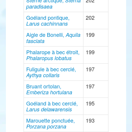
Sterne arctique,
202
Sterna
paradisaea
Goéland pontique,
202
Larus cachinnans
Aigle de Bonelli,
199
Aquila
fasciata
Phalarope à bec étroit,
199
Phalaropus lobatus
Fuligule à bec cerclé,
197
Aythya collaris
Bruant ortolan,
197
Emberiza hortulana
Goéland à bec cerclé,
195
Larus delawarensis
Marouette ponctuée,
193
Porzana porzana