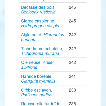
Bécasse des bois,
245
Scolopax rusticola
Sterne caspienne,
245
Hydroprogne caspia
Aigle botté,
242
Hieraaetus
pennata
Tichodrome échelette,
242
Tichodroma muraria
Oie rieuse,
242
Anser
albifrons
Harelde boréale,
241
Clangula hyemalis
Grèbe esclavon,
238
Podiceps auritus
Rousserolle turdoïde,
238