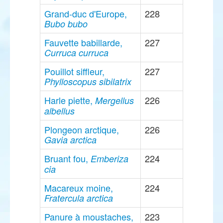
Grand-duc d'Europe,
228
Bubo bubo
Fauvette babillarde,
227
Curruca curruca
Pouillot siffleur,
227
Phylloscopus sibilatrix
Harle piette,
226
Mergellus
albellus
Plongeon arctique,
226
Gavia arctica
Bruant fou,
224
Emberiza
cia
Macareux moine,
224
Fratercula arctica
Panure à moustaches,
223