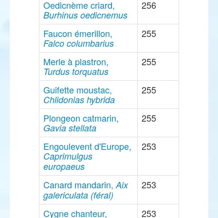
Oedicnème criard,
256
Burhinus oedicnemus
Faucon émerillon,
255
Falco columbarius
Merle à plastron,
255
Turdus torquatus
Guifette moustac,
255
Chlidonias hybrida
Plongeon catmarin,
255
Gavia stellata
Engoulevent d'Europe,
253
Caprimulgus
europaeus
Canard mandarin,
253
Aix
galericulata (féral)
Cygne chanteur,
253