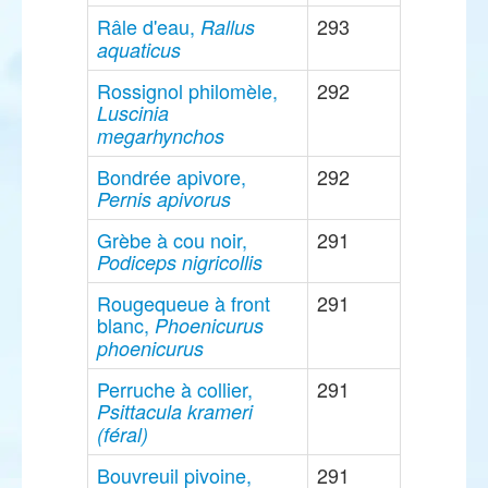
Râle d'eau,
293
Rallus
aquaticus
Rossignol philomèle,
292
Luscinia
megarhynchos
Bondrée apivore,
292
Pernis apivorus
Grèbe à cou noir,
291
Podiceps nigricollis
Rougequeue à front
291
blanc,
Phoenicurus
phoenicurus
Perruche à collier,
291
Psittacula krameri
(féral)
Bouvreuil pivoine,
291