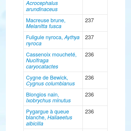
Acrocephalus
arundinaceus
Macreuse brune,
237
Melanitta fusca
Fuligule nyroca,
237
Aythya
nyroca
Cassenoix moucheté,
236
Nucifraga
caryocatactes
Cygne de Bewick,
236
Cygnus columbianus
Blongios nain,
236
Ixobrychus minutus
Pygargue à queue
236
blanche,
Haliaeetus
albicilla