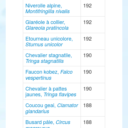
Niverolle alpine,
192
Montifringilla nivalis
Glaréole à collier,
192
Glareola pratincola
Etourneau unicolore,
192
Sturnus unicolor
Chevalier stagnatile,
190
Tringa stagnatilis
Faucon kobez,
190
Falco
vespertinus
Chevalier à pattes
190
jaunes,
Tringa flavipes
Coucou geai,
188
Clamator
glandarius
Busard pâle,
188
Circus
macrourus