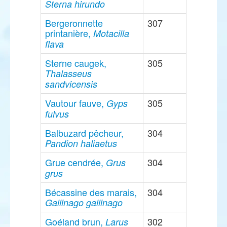
Sterna hirundo
Bergeronnette
307
printanière,
Motacilla
flava
Sterne caugek,
305
Thalasseus
sandvicensis
Vautour fauve,
305
Gyps
fulvus
Balbuzard pêcheur,
304
Pandion haliaetus
Grue cendrée,
304
Grus
grus
Bécassine des marais,
304
Gallinago gallinago
Goéland brun,
302
Larus