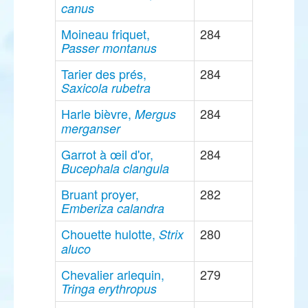
canus
Moineau friquet,
284
Passer montanus
Tarier des prés,
284
Saxicola rubetra
Harle bièvre,
284
Mergus
merganser
Garrot à œil d'or,
284
Bucephala clangula
Bruant proyer,
282
Emberiza calandra
Chouette hulotte,
280
Strix
aluco
Chevalier arlequin,
279
Tringa erythropus