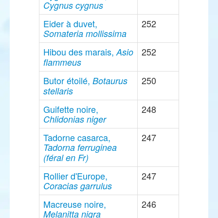
Cygnus cygnus
Eider à duvet,
252
Somateria mollissima
Hibou des marais,
252
Asio
flammeus
Butor étoilé,
250
Botaurus
stellaris
Guifette noire,
248
Chlidonias niger
Tadorne casarca,
247
Tadorna ferruginea
(féral en Fr)
Rollier d'Europe,
247
Coracias garrulus
Macreuse noire,
246
Melanitta nigra