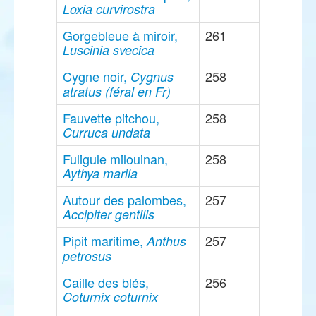
Loxia curvirostra
Gorgebleue à miroir,
261
Luscinia svecica
Cygne noir,
258
Cygnus
atratus (féral en Fr)
Fauvette pitchou,
258
Curruca undata
Fuligule milouinan,
258
Aythya marila
Autour des palombes,
257
Accipiter gentilis
Pipit maritime,
257
Anthus
petrosus
Caille des blés,
256
Coturnix coturnix