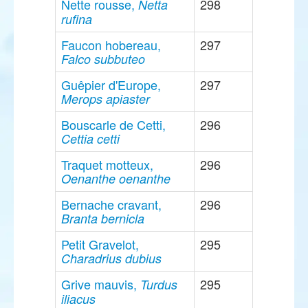
Nette rousse,
298
Netta
rufina
Faucon hobereau,
297
Falco subbuteo
Guêpier d'Europe,
297
Merops apiaster
Bouscarle de Cetti,
296
Cettia cetti
Traquet motteux,
296
Oenanthe oenanthe
Bernache cravant,
296
Branta bernicla
Petit Gravelot,
295
Charadrius dubius
Grive mauvis,
295
Turdus
iliacus