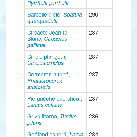
Pyrrhula pyrrhula
Sarcelle d'été,
290
Spatula
querquedula
Circaète Jean-le-
287
Blanc,
Circaetus
gallicus
Cincle plongeur,
287
Cinclus cinclus
Cormoran huppé,
287
Phalacrocorax
aristotelis
Pie-grièche écorcheur,
287
Lanius collurio
Grive litorne,
286
Turdus
pilaris
Goéland cendré,
284
Larus