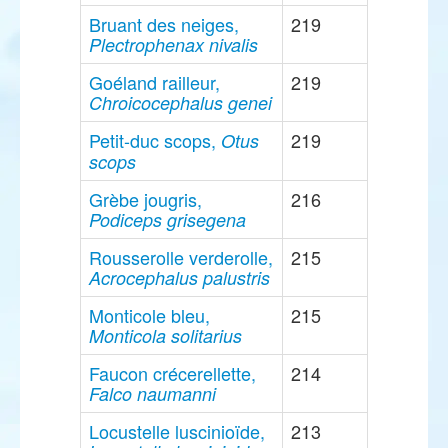
Bruant des neiges,
219
Plectrophenax nivalis
Goéland railleur,
219
Chroicocephalus genei
Petit-duc scops,
219
Otus
scops
Grèbe jougris,
216
Podiceps grisegena
Rousserolle verderolle,
215
Acrocephalus palustris
Monticole bleu,
215
Monticola solitarius
Faucon crécerellette,
214
Falco naumanni
Locustelle luscinioïde,
213