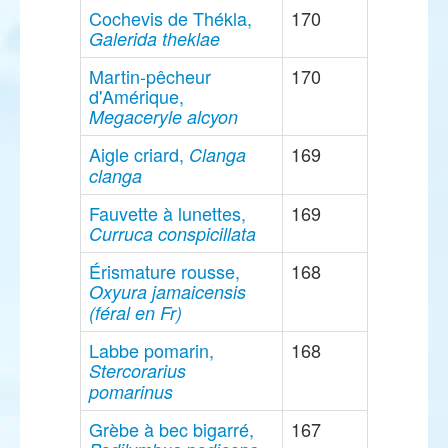
Cochevis de Thékla,
170
Galerida theklae
Martin-pêcheur
170
d'Amérique,
Megaceryle alcyon
Aigle criard,
169
Clanga
clanga
Fauvette à lunettes,
169
Curruca conspicillata
Érismature rousse,
168
Oxyura jamaicensis
(féral en Fr)
Labbe pomarin,
168
Stercorarius
pomarinus
Grèbe à bec bigarré,
167