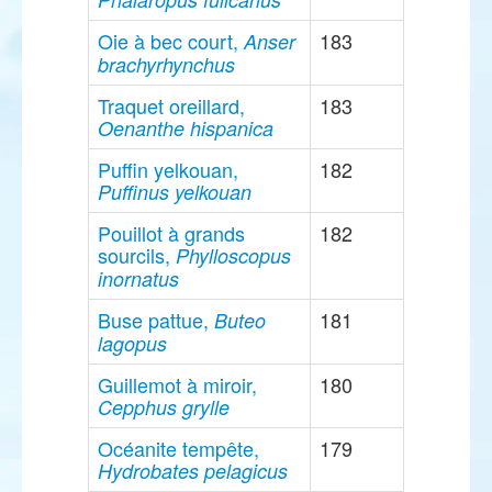
Oie à bec court,
183
Anser
brachyrhynchus
Traquet oreillard,
183
Oenanthe hispanica
Puffin yelkouan,
182
Puffinus yelkouan
Pouillot à grands
182
sourcils,
Phylloscopus
inornatus
Buse pattue,
181
Buteo
lagopus
Guillemot à miroir,
180
Cepphus grylle
Océanite tempête,
179
Hydrobates pelagicus