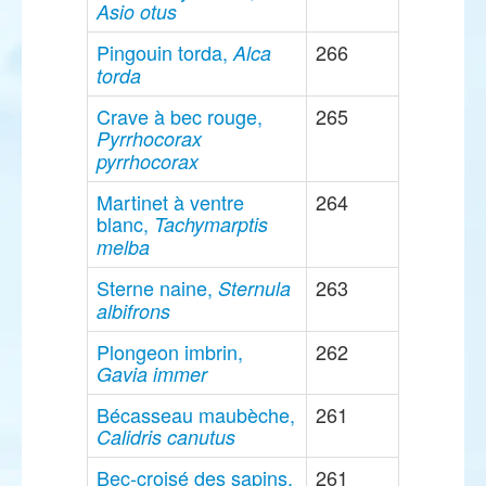
Asio otus
Pingouin torda,
266
Alca
torda
Crave à bec rouge,
265
Pyrrhocorax
pyrrhocorax
Martinet à ventre
264
blanc,
Tachymarptis
melba
Sterne naine,
263
Sternula
albifrons
Plongeon imbrin,
262
Gavia immer
Bécasseau maubèche,
261
Calidris canutus
Bec-croisé des sapins,
261