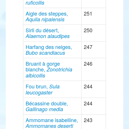
ruficollis
Aigle des steppes,
251
Aquila nipalensis
Sirli du désert,
250
Alaemon alaudipes
Harfang des neiges,
247
Bubo scandiacus
Bruant à gorge
246
blanche,
Zonotrichia
albicollis
Fou brun,
244
Sula
leucogaster
Bécassine double,
244
Gallinago media
Ammomane isabelline,
243
Ammomanes deserti