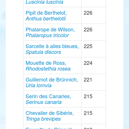
Luscinia luscinia
Pipit de Berthelot,
226
Anthus berthelotii
Phalarope de Wilson,
226
Phalaropus tricolor
Sarcelle à ailes bleues,
225
Spatula discors
Mouette de Ross,
224
Rhodostethia rosea
Guillemot de Brünnich,
221
Uria lomvia
Serin des Canaries,
215
Serinus canaria
Chevalier de Sibérie,
215
Tringa brevipes