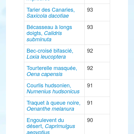
Tarier des Canaries,
93
Saxicola dacotiae
Bécasseau à longs
93
doigts,
Calidris
subminuta
Bec-croisé bifascié,
92
Loxia leucoptera
Tourterelle masquée,
92
Oena capensis
Courlis hudsonien,
91
Numenius hudsonicus
Traquet à queue noire,
91
Oenanthe melanura
Engoulevent du
90
désert,
Caprimulgus
aegyptius