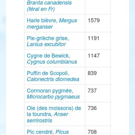
Branta canadensis
(féral en Fr)
Harle bièvre,
1579
Mergus
merganser
Pie-grièche grise,
1191
Lanius excubitor
Cygne de Bewick,
1147
Cygnus columbianus
Puffin de Scopoli,
839
Calonectris diomedea
Cormoran pygmée,
737
Microcarbo pygmaeus
Oie (des moissons) de
736
la toundra,
Anser
serrirostris
Pic cendré,
708
Picus