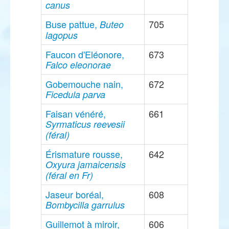
canus
Buse pattue,
705
Buteo
lagopus
Faucon d'Eléonore,
673
Falco eleonorae
Gobemouche nain,
672
Ficedula parva
Faisan vénéré,
661
Syrmaticus reevesii
(féral)
Érismature rousse,
642
Oxyura jamaicensis
(féral en Fr)
Jaseur boréal,
608
Bombycilla garrulus
Guillemot à miroir,
606