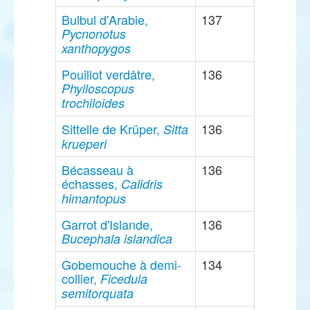
Bulbul d'Arabie,
137
Pycnonotus
xanthopygos
Pouillot verdâtre,
136
Phylloscopus
trochiloides
Sittelle de Krüper,
136
Sitta
krueperi
Bécasseau à
136
échasses,
Calidris
himantopus
Garrot d'Islande,
136
Bucephala islandica
Gobemouche à demi-
134
collier,
Ficedula
semitorquata