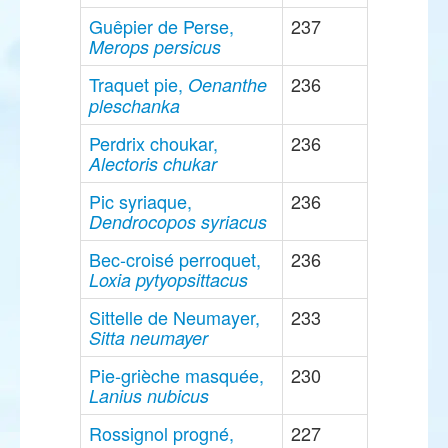
Guêpier de Perse,
237
Merops persicus
Traquet pie,
236
Oenanthe
pleschanka
Perdrix choukar,
236
Alectoris chukar
Pic syriaque,
236
Dendrocopos syriacus
Bec-croisé perroquet,
236
Loxia pytyopsittacus
Sittelle de Neumayer,
233
Sitta neumayer
Pie-grièche masquée,
230
Lanius nubicus
Rossignol progné,
227