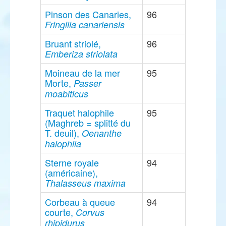
Pinson des Canaries,
96
Fringilla canariensis
Bruant striolé,
96
Emberiza striolata
Moineau de la mer
95
Morte,
Passer
moabiticus
Traquet halophile
95
(Maghreb = splitté du
T. deuil),
Oenanthe
halophila
Sterne royale
94
(américaine),
Thalasseus maxima
Corbeau à queue
94
courte,
Corvus
rhipidurus