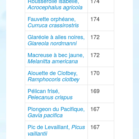
Rousserolle isabelle,
174
Acrocephalus agricola
Fauvette orphéane,
174
Curruca crassirostris
Glaréole à ailes noires,
172
Glareola nordmanni
Macreuse à bec jaune,
172
Melanitta americana
Alouette de Clotbey,
170
Ramphocoris clotbey
Pélican frisé,
169
Pelecanus crispus
Plongeon du Pacifique,
167
Gavia pacifica
Pic de Levaillant,
167
Picus
vaillantii