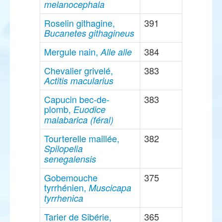
melanocephala
Roselin githagine,
391
Bucanetes githagineus
Mergule nain,
384
Alle alle
Chevalier grivelé,
383
Actitis macularius
Capucin bec-de-
383
plomb,
Euodice
malabarica (féral)
Tourterelle maillée,
382
Spilopelia
senegalensis
Gobemouche
375
tyrrhénien,
Muscicapa
tyrrhenica
Tarier de Sibérie,
365