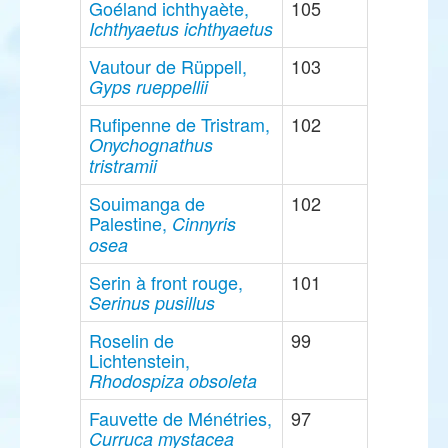
Goéland ichthyaète,
105
Ichthyaetus ichthyaetus
Vautour de Rüppell,
103
Gyps rueppellii
Rufipenne de Tristram,
102
Onychognathus
tristramii
Souimanga de
102
Palestine,
Cinnyris
osea
Serin à front rouge,
101
Serinus pusillus
Roselin de
99
Lichtenstein,
Rhodospiza obsoleta
Fauvette de Ménétries,
97
Curruca mystacea