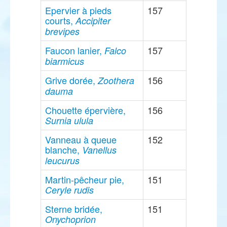
Epervier à pieds
157
courts,
Accipiter
brevipes
Faucon lanier,
157
Falco
biarmicus
Grive dorée,
156
Zoothera
dauma
Chouette épervière,
156
Surnia ulula
Vanneau à queue
152
blanche,
Vanellus
leucurus
Martin-pêcheur pie,
151
Ceryle rudis
Sterne bridée,
151
Onychoprion