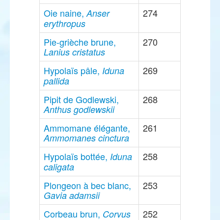
Oie naine,
274
Anser
erythropus
Pie-grièche brune,
270
Lanius cristatus
Hypolaïs pâle,
269
Iduna
pallida
Pipit de Godlewski,
268
Anthus godlewskii
Ammomane élégante,
261
Ammomanes cinctura
Hypolaïs bottée,
258
Iduna
caligata
Plongeon à bec blanc,
253
Gavia adamsii
Corbeau brun,
252
Corvus