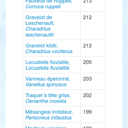
Fauvette de Rüppell,
213
Curruca ruppeli
Gravelot de
212
Leschenault,
Charadrius
leschenaultii
Gravelot kildir,
212
Charadrius vociferus
Locustelle fluviatile,
205
Locustella fluviatilis
Vanneau éperonné,
203
Vanellus spinosus
Traquet à tête grise,
202
Oenanthe moesta
Mésangeai imitateur,
199
Perisoreus infaustus