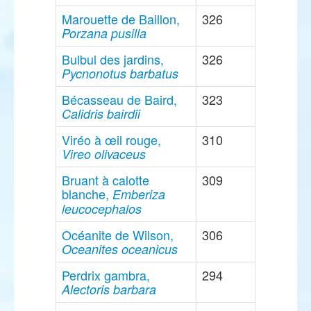
Marouette de Baillon,
326
Porzana pusilla
Bulbul des jardins,
326
Pycnonotus barbatus
Bécasseau de Baird,
323
Calidris bairdii
Viréo à œil rouge,
310
Vireo olivaceus
Bruant à calotte
309
blanche,
Emberiza
leucocephalos
Océanite de Wilson,
306
Oceanites oceanicus
Perdrix gambra,
294
Alectoris barbara