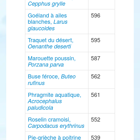
Cepphus grylle
Goéland à ailes
596
blanches,
Larus
glaucoides
Traquet du désert,
595
Oenanthe deserti
Marouette poussin,
587
Porzana parva
Buse féroce,
562
Buteo
rufinus
Phragmite aquatique,
561
Acrocephalus
paludicola
Roselin cramoisi,
552
Carpodacus erythrinus
Pie-grièche à poitrine
539