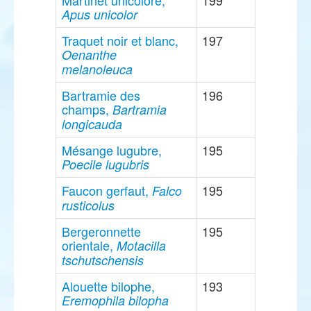
Martinet unicolore,
199
Apus unicolor
Traquet noir et blanc,
197
Oenanthe
melanoleuca
Bartramie des
196
champs,
Bartramia
longicauda
Mésange lugubre,
195
Poecile lugubris
Faucon gerfaut,
195
Falco
rusticolus
Bergeronnette
195
orientale,
Motacilla
tschutschensis
Alouette bilophe,
193
Eremophila bilopha