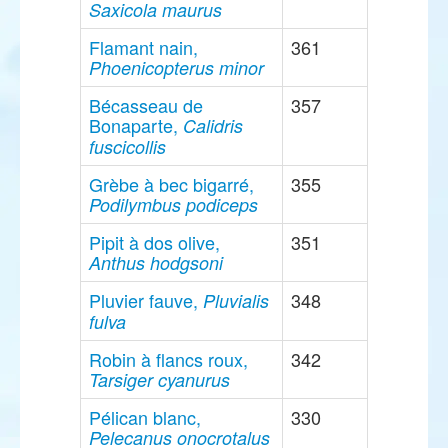
Saxicola maurus
Flamant nain,
361
Phoenicopterus minor
Bécasseau de
357
Bonaparte,
Calidris
fuscicollis
Grèbe à bec bigarré,
355
Podilymbus podiceps
Pipit à dos olive,
351
Anthus hodgsoni
Pluvier fauve,
348
Pluvialis
fulva
Robin à flancs roux,
342
Tarsiger cyanurus
Pélican blanc,
330
Pelecanus onocrotalus