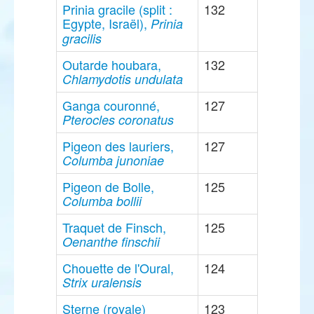
Prinia gracile (split :
132
Egypte, Israël),
Prinia
gracilis
Outarde houbara,
132
Chlamydotis undulata
Ganga couronné,
127
Pterocles coronatus
Pigeon des lauriers,
127
Columba junoniae
Pigeon de Bolle,
125
Columba bollii
Traquet de Finsch,
125
Oenanthe finschii
Chouette de l'Oural,
124
Strix uralensis
Sterne (royale)
123