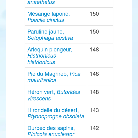
anaethetus
Mésange lapone,
150
Poecile cinctus
Paruline jaune,
150
Setophaga aestiva
Arlequin plongeur,
148
Histrionicus
histrionicus
Pie du Maghreb,
148
Pica
mauritanica
Héron vert,
148
Butorides
virescens
Hirondelle du désert,
143
Ptyonoprogne obsoleta
Durbec des sapins,
142
Pinicola enucleator