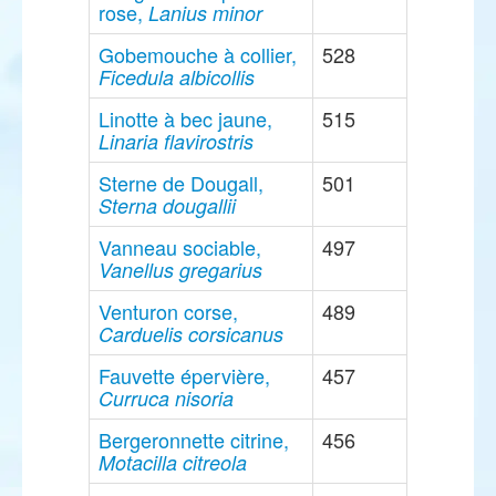
rose,
Lanius minor
Gobemouche à collier,
528
Ficedula albicollis
Linotte à bec jaune,
515
Linaria flavirostris
Sterne de Dougall,
501
Sterna dougallii
Vanneau sociable,
497
Vanellus gregarius
Venturon corse,
489
Carduelis corsicanus
Fauvette épervière,
457
Curruca nisoria
Bergeronnette citrine,
456
Motacilla citreola