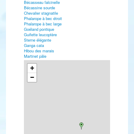
Bécasseau falcinelle
Bécassine sourde
Chevalier stagnatile
Phalarope à bec étroit
Phalarope à bec large
Goéland pontique
Guifette leucoptère
Sterne élégante
Ganga cata
Hibou des marais
Martinet pâle
Alouette calandre
Hirondelle rousseline
+
Pipit de Richard
−
Traquet oreillard
Traquet du désert
Locustelle luscinioïde
Pouillot à grands sourcils
Etourneau roselin
Bruant nain