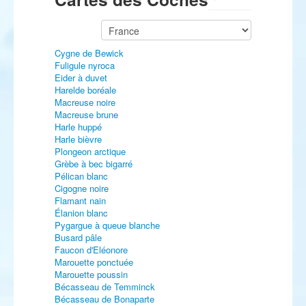
Cygne de Bewick
Fuligule nyroca
Eider à duvet
Harelde boréale
Macreuse noire
Macreuse brune
Harle huppé
Harle bièvre
Plongeon arctique
Grèbe à bec bigarré
Pélican blanc
Cigogne noire
Flamant nain
Élanion blanc
Pygargue à queue blanche
Busard pâle
Faucon d'Eléonore
Marouette ponctuée
Marouette poussin
Bécasseau de Temminck
Bécasseau de Bonaparte