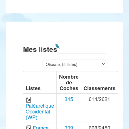
Mes listes
Nombre
de
Listes
Coches
Classements
345
614/2621
Paléarctique
Occidental
(WP)
France
309
668/2450