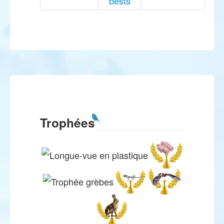
bests
Trophées