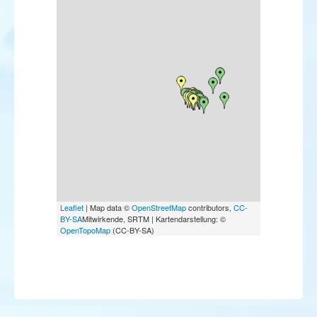
Leaflet
| Map data ©
OpenStreetMap
contributors,
CC-
BY-SA
Mitwirkende, SRTM | Kartendarstellung: ©
OpenTopoMap
(CC-BY-SA)