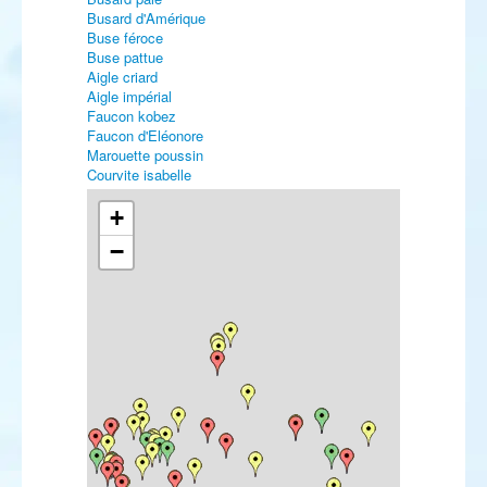
Busard d'Amérique
Buse féroce
Buse pattue
Aigle criard
Aigle impérial
Faucon kobez
Faucon d'Eléonore
Marouette poussin
Courvite isabelle
Gravelot kildir
Gravelot de Leschenault
+
Pluvier asiatique
−
Pluvier fauve
Bécasseau semipalmé
Bécasseau à cou roux
Bécasseau à longs doigts
Bécasseau à queue pointue
Bécasseau à échasses
Bécasseau falcinelle
Bartramie des champs
Chevalier stagnatile
Chevalier à pattes jaunes
Chevalier solitaire
Chevalier bargette