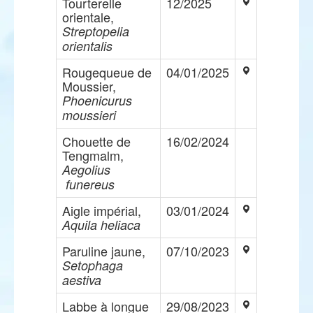
Tourterelle
12/2025
orientale,
Streptopelia
orientalis
Rougequeue de
04/01/2025
Moussier,
Phoenicurus
moussieri
Chouette de
16/02/2024
Tengmalm,
Aegolius
funereus
Aigle impérial,
03/01/2024
Aquila heliaca
Paruline jaune,
07/10/2023
Setophaga
aestiva
Labbe à longue
29/08/2023