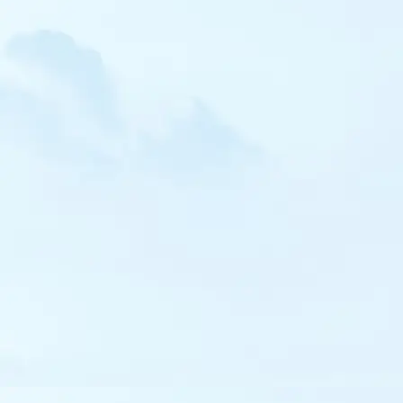
Bec-croisé perroquet
Roselin cramoisi
Paruline jaune
Paruline couronnée
Bruant à gorge blanche
Bruant à calotte blanche
Bruant rustique
Bruant nain
Bruant mélanocéphale
Oriole de Baltimore