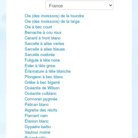
Oie (des moissons) de la toundra
Oie (des moissons) de la taïga
Oie à bec court
Bernache à cou roux
Canard à front blanc
Sarcelle à ailes vertes
Sarcelle à ailes bleues
Sarcelle marbrée
Fuligule à tête noire
Eider à tête grise
Érismature à tête blanche
Plongeon à bec blanc
Grèbe à bec bigarré
Océanite de Wilson
Océanite culblanc
Cormoran pygmée
Pélican blanc
Aigrette des récifs
Flamant nain
Élanion blanc
Gypaète barbu
Vautour moine
Busard pâle