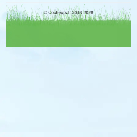
Jaseur boréal
Robin à flancs roux
Rougequeue de Moussier
© Cocheurs.fr 2013-2026
Traquet isabelle
Traquet pie
Traquet du désert
Grive dorée
Rousserolle des buissons
Hypolaïs bottée
Hypolaïs ictérine
Fauvette épervière
Fauvette orphée
Fauvette naine
Fauvette de Moltoni
Pouillot de Pallas
Pouillot de Hume
Pouillot de Schwarz
Pouillot oriental
Pouillot ibérique
Gobemouche à collier
Léiothrix jaune
Pie-grièche brune
Moineau espagnol
Viréo à œil rouge
Linotte à bec jaune