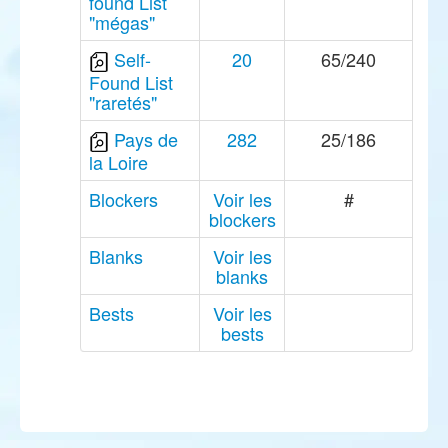
found List
"mégas"
Self-
20
65/240
Found List
"raretés"
Pays de
282
25/186
la Loire
Blockers
Voir les
#
blockers
Blanks
Voir les
blanks
Bests
Voir les
bests