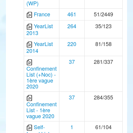
(WP)
France
461
51/2449
YearList
264
35/123
2013
YearList
220
81/158
2014
37
281/337
Confinement
List (+Noc) -
1ère vague
2020
37
284/355
Confinement
List - 1ère
vague 2020
Self-
1
61/104