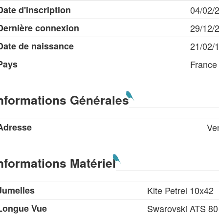
Date d'inscription
04/02/
Dernière connexion
29/12/
Date de naissance
21/02/
Pays
France
nformations Générales
Adresse
Ve
nformations Matériel
Jumelles
Kite Petrel 10x42
Longue Vue
Swarovski ATS 8