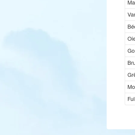
Ma
Va
Bé
Oi
Go
Br
Gr
Mo
Ful