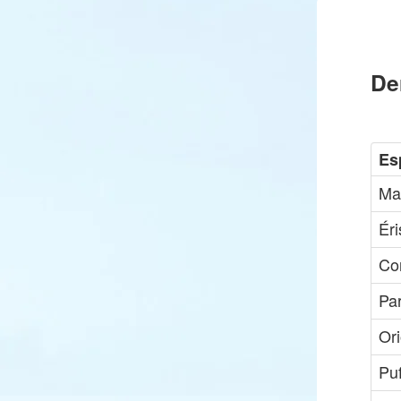
De
Es
Ma
Ér
Co
Pa
Ori
Pu