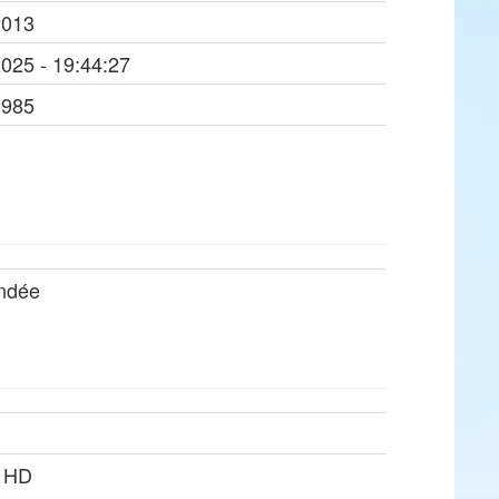
2013
2025 - 19:44:27
1985
ndée
0 HD