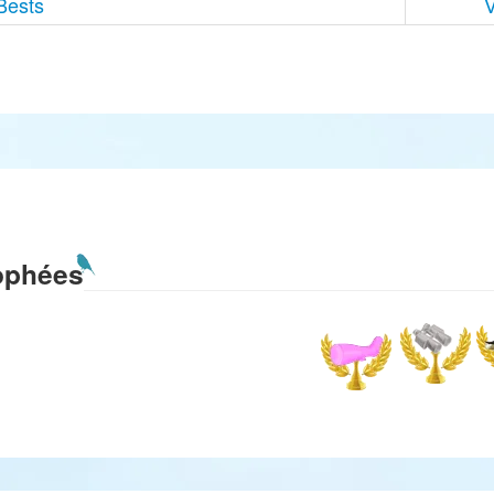
Bests
V
ophées