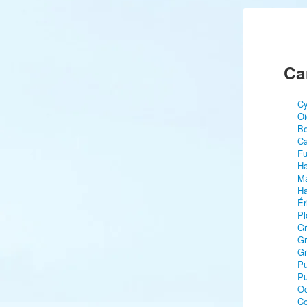
Ca
Cy
Oi
Be
Ca
Fu
Ha
Ma
Ha
Ér
Pl
Gr
Gr
Gr
Pu
Pu
Oc
C