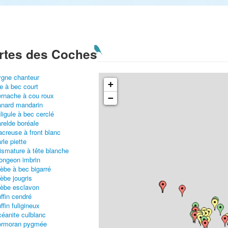
rtes des Coches
gne chanteur
+
e à bec court
rnache à cou roux
−
nard mandarin
ligule à bec cerclé
relde boréale
creuse à front blanc
rle piette
ismature à tête blanche
ongeon imbrin
èbe à bec bigarré
èbe jougris
èbe esclavon
ffin cendré
ffin fuligineux
éanite culblanc
ormoran pygmée