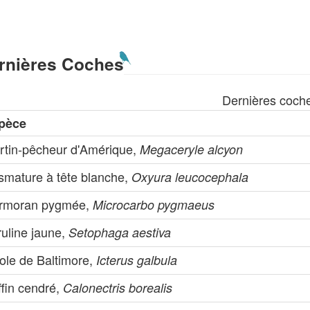
rnières Coches
Dernières coch
pèce
rtin-pêcheur d'Amérique,
Megaceryle alcyon
ismature à tête blanche,
Oxyura leucocephala
rmoran pygmée,
Microcarbo pygmaeus
ruline jaune,
Setophaga aestiva
ole de Baltimore,
Icterus galbula
ffin cendré,
Calonectris borealis