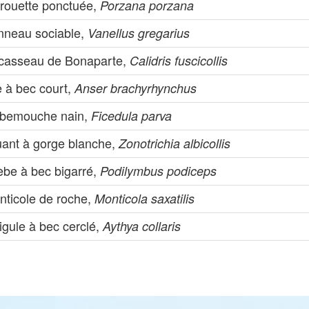
rouette ponctuée,
Porzana porzana
nneau sociable,
Vanellus gregarius
casseau de Bonaparte,
Calidris fuscicollis
e à bec court,
Anser brachyrhynchus
bemouche nain,
Ficedula parva
uant à gorge blanche,
Zonotrichia albicollis
èbe à bec bigarré,
Podilymbus podiceps
nticole de roche,
Monticola saxatilis
igule à bec cerclé,
Aythya collaris