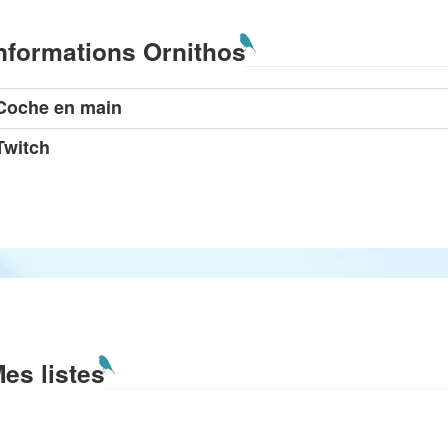
nformations Ornithos
Coche en main
Twitch
es listes