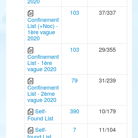
2020
103
37/337
Confinement
List (+Noc) -
1ère vague
2020
103
29/355
Confinement
List - 1ère
vague 2020
79
31/239
Confinement
List - 2ème
vague 2020
Self-
390
10/179
Found List
Self-
7
11/104
found List