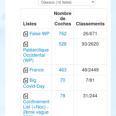
Nombre
de
Listes
Coches
Classements
False WP
762
26/671
528
93/2620
Paléarctique
Occidental
(WP)
France
463
48/2449
Big
70
7/81
Covid-Day
78
31/244
Confinement
List (+Noc) -
2ème vague