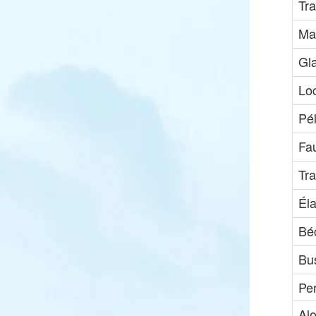
Tra
Mar
Gla
Loc
Pé
Fa
Tr
Él
Bé
Bu
Per
Al