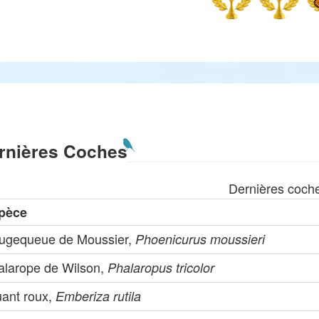
rnières Coches
Dernières coch
pèce
ugequeue de Moussier,
Phoenicurus moussieri
alarope de Wilson,
Phalaropus tricolor
uant roux,
Emberiza rutila