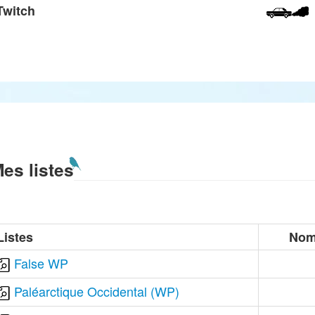
Twitch
es listes
Listes
Nom
False WP
Paléarctique Occidental (WP)