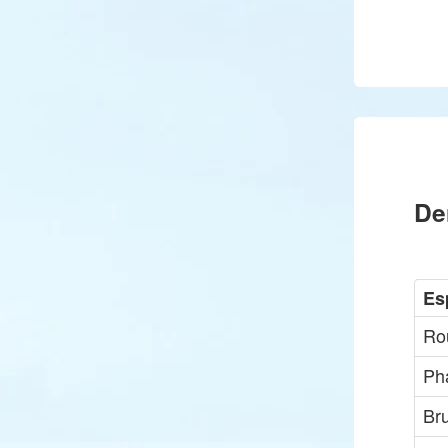
De
Es
Ro
Ph
Br