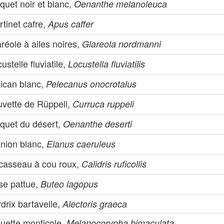
quet noir et blanc,
Oenanthe melanoleuca
tinet cafre,
Apus caffer
réole à ailes noires,
Glareola nordmanni
ustelle fluviatile,
Locustella fluviatilis
lican blanc,
Pelecanus onocrotalus
uvette de Rüppell,
Curruca ruppeli
aquet du désert,
Oenanthe deserti
anion blanc,
Elanus caeruleus
casseau à cou roux,
Calidris ruficollis
se pattue,
Buteo lagopus
drix bartavelle,
Alectoris graeca
ouette monticole,
Melanocorypha bimaculata