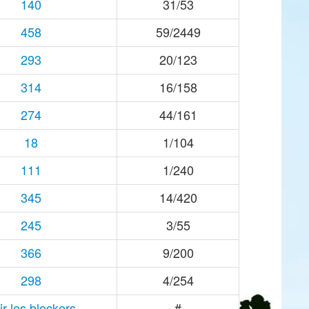
140
31/53
458
59/2449
293
20/123
314
16/158
274
44/161
18
1/104
111
1/240
345
14/420
245
3/55
366
9/200
298
4/254
ir les blockers
#