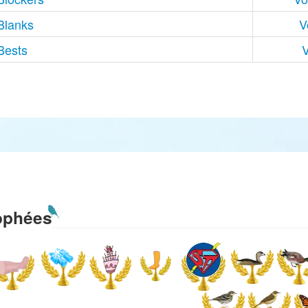
Blanks
V
Bests
V
ophées