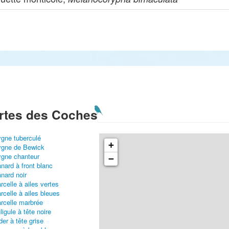
rtes des Coches
gne tuberculé
+
gne de Bewick
gne chanteur
−
nard à front blanc
nard noir
rcelle à ailes vertes
rcelle à ailes bleues
rcelle marbrée
ligule à tête noire
der à tête grise