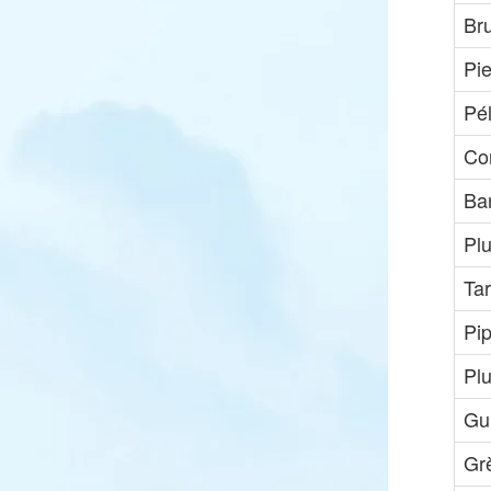
Br
Pi
Pé
Co
Ba
Plu
Tar
Pi
Plu
Gui
Gr