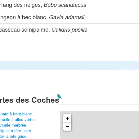
rfang des neiges,
Bubo scandiacus
ongeon à bec blanc,
Gavia adamsii
casseau semipalmé,
Calidris pusilla
rtes des Coches
nard à front blanc
+
rcelle à ailes vertes
rcelle marbrée
−
ligule à tête noire
der à tête grise