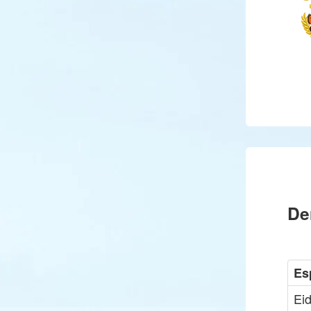
De
Es
Eid