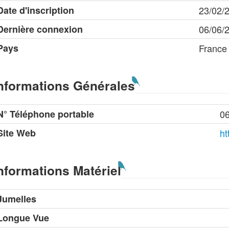
Date d'inscription
23/02/
Dernière connexion
06/06/
Pays
France
nformations Générales
N° Téléphone portable
0
Site Web
ht
nformations Matériel
Jumelles
Longue Vue