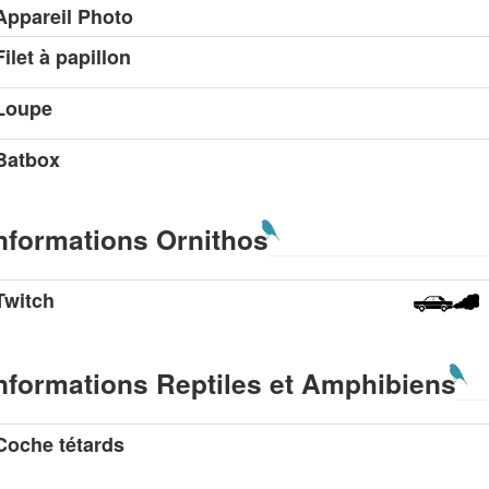
Appareil Photo
Filet à papillon
Loupe
Batbox
nformations Ornithos
Twitch
nformations Reptiles et Amphibiens
Coche tétards