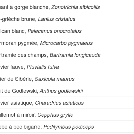
uant à gorge blanche,
Zonotrichia albicollis
e-grièche brune,
Lanius cristatus
lican blanc,
Pelecanus onocrotalus
rmoran pygmée,
Microcarbo pygmaeus
rtramie des champs,
Bartramia longicauda
vier fauve,
Pluvialis fulva
ier de Sibérie,
Saxicola maurus
pit de Godlewski,
Anthus godlewskii
vier asiatique,
Charadrius asiaticus
llemot à miroir,
Cepphus grylle
èbe à bec bigarré,
Podilymbus podiceps