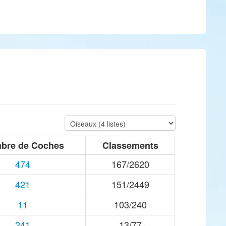
bre de Coches
Classements
474
167/2620
421
151/2449
11
103/240
241
13/77