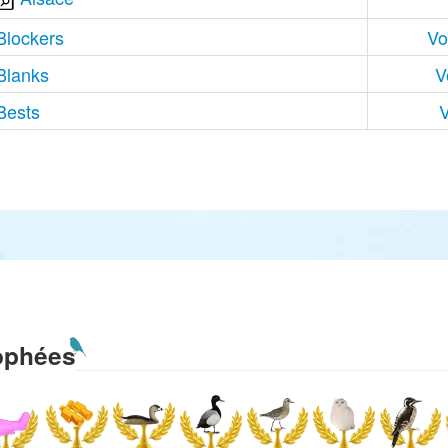
Blockers
Vo
Blanks
V
Bests
V
ophées