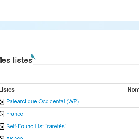
es listes
Listes
Nom
Paléarctique Occidental (WP)
France
Self-Found List "raretés"
Alsace