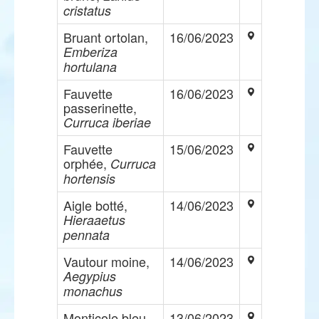
cristatus
Bruant ortolan,
16/06/2023
Emberiza
hortulana
Fauvette
16/06/2023
passerinette,
Curruca iberiae
Fauvette
15/06/2023
orphée,
Curruca
hortensis
Aigle botté,
14/06/2023
Hieraaetus
pennata
Vautour moine,
14/06/2023
Aegypius
monachus
Monticole bleu,
13/06/2023