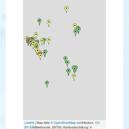
Goéland à ailes blanches
Sterne caspienne
Sterne élégante
Martinet à ventre blanc
Pipit à dos olive
Bergeronnette orientale
Jaseur boréal
Traquet du désert
Monticole de roche
Monticole bleu
Hypolaïs ictérine
Fauvette orphée
Fauvette passerinette
Pouillot brun
Pouillot oriental
Pouillot siffleur
Pie-grièche brune
Pie-grièche isabelle
Viréo à œil rouge
Bruant à gorge blanche
Bruant ortolan
Bruant nain
Leaflet
| Map data ©
OpenStreetMap
contributors,
CC-
BY-SA
Mitwirkende, SRTM | Kartendarstellung: ©