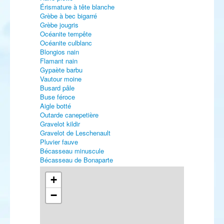
Érismature à tête blanche
Grèbe à bec bigarré
Grèbe jougris
Océanite tempête
Océanite culblanc
Blongios nain
Flamant nain
Gypaète barbu
Vautour moine
Busard pâle
Buse féroce
Aigle botté
Outarde canepetière
Gravelot kildir
Gravelot de Leschenault
Pluvier fauve
Bécasseau minuscule
Bécasseau de Bonaparte
Bécasseau de Baird
Bécasseau à queue pointue
+
Bécasseau falcinelle
−
Chevalier à pattes jaunes
Chevalier grivelé
Mouette de Bonaparte
Goéland à bec cerclé