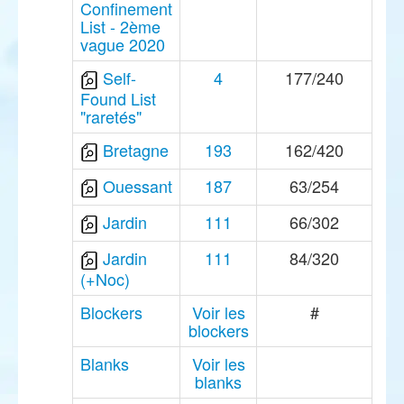
Confinement
List - 2ème
vague 2020
Self-
4
177/240
Found List
"raretés"
Bretagne
193
162/420
Ouessant
187
63/254
Jardin
111
66/302
Jardin
111
84/320
(+Noc)
Blockers
Voir les
#
blockers
Blanks
Voir les
blanks