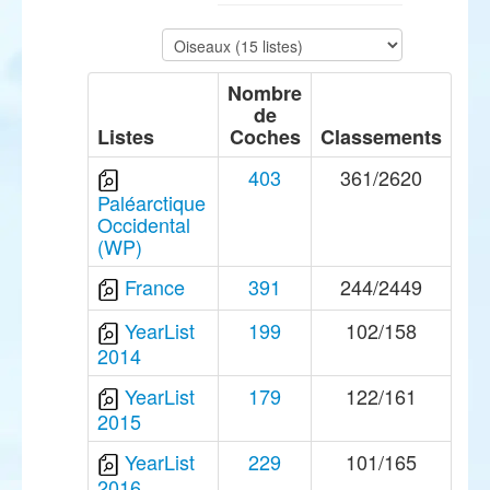
Nombre
de
Listes
Coches
Classements
403
361/2620
Paléarctique
Occidental
(WP)
France
391
244/2449
YearList
199
102/158
2014
YearList
179
122/161
2015
YearList
229
101/165
2016