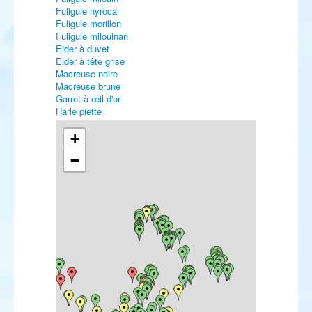
Fuligule nyroca
Fuligule morillon
Fuligule milouinan
Eider à duvet
Eider à tête grise
Macreuse noire
Macreuse brune
Garrot à œil d'or
Harle piette
Harle huppé
Harle bièvre
+
Érismature rousse
−
Érismature à tête blanche
Perdrix rouge
Perdrix grise
Caille des blés
Faisan vénéré
Faisan de Colchide
Plongeon catmarin
Plongeon imbrin
Plongeon à bec blanc
Grèbe castagneux
Grèbe huppé
Grèbe jougris
Grèbe esclavon