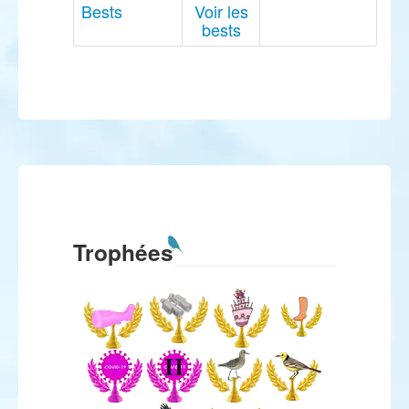
Bests
Voir les
bests
Trophées