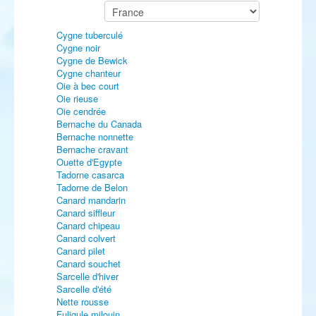
Cygne tuberculé
Cygne noir
Cygne de Bewick
Cygne chanteur
Oie à bec court
Oie rieuse
Oie cendrée
Bernache du Canada
Bernache nonnette
Bernache cravant
Ouette d'Egypte
Tadorne casarca
Tadorne de Belon
Canard mandarin
Canard siffleur
Canard chipeau
Canard colvert
Canard pilet
Canard souchet
Sarcelle d'hiver
Sarcelle d'été
Nette rousse
Fuligule milouin