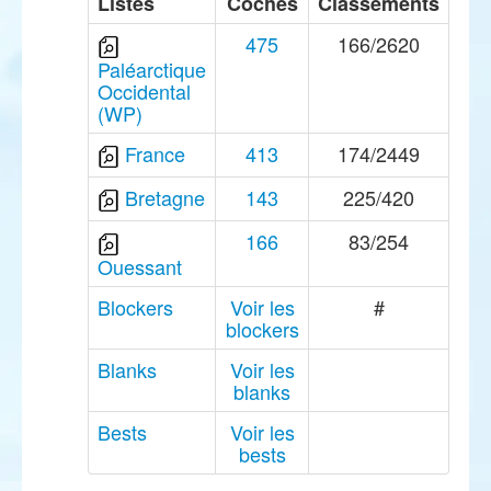
Listes
Coches
Classements
475
166/2620
Paléarctique
Occidental
(WP)
France
413
174/2449
Bretagne
143
225/420
166
83/254
Ouessant
Blockers
Voir les
#
blockers
Blanks
Voir les
blanks
Bests
Voir les
bests