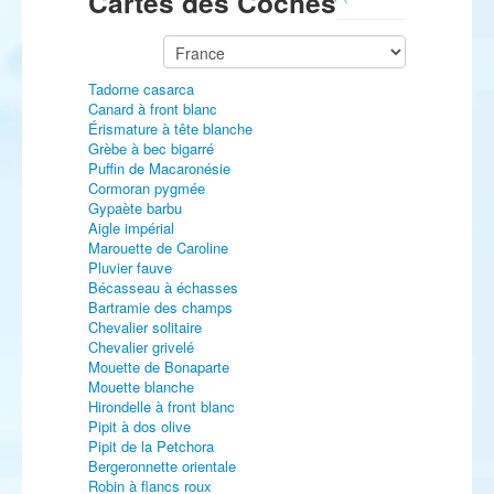
Cartes des Coches
Tadorne casarca
Canard à front blanc
Érismature à tête blanche
Grèbe à bec bigarré
Puffin de Macaronésie
Cormoran pygmée
Gypaète barbu
Aigle impérial
Marouette de Caroline
Pluvier fauve
Bécasseau à échasses
Bartramie des champs
Chevalier solitaire
Chevalier grivelé
Mouette de Bonaparte
Mouette blanche
Hirondelle à front blanc
Pipit à dos olive
Pipit de la Petchora
Bergeronnette orientale
Robin à flancs roux