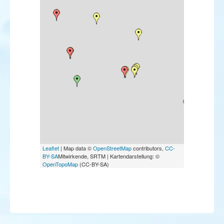
Leaflet
| Map data ©
OpenStreetMap
contributors,
CC-
BY-SA
Mitwirkende, SRTM | Kartendarstellung: ©
OpenTopoMap
(CC-BY-SA)