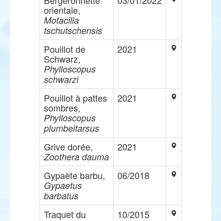
Bergeronnette
03/01/2022
orientale,
Motacilla
tschutschensis
Pouillot de
2021
Schwarz,
Phylloscopus
schwarzi
Pouillot à pattes
2021
sombres,
Phylloscopus
plumbeitarsus
Grive dorée,
2021
Zoothera dauma
Gypaète barbu,
06/2018
Gypaetus
barbatus
Traquet du
10/2015