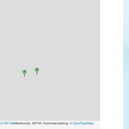
CC-BY-SA
Mitwirkende, SRTM | Kartendarstellung: ©
OpenTopoMap