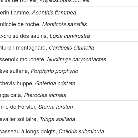
zerin flammé,
Acanthis flammea
nticole de roche,
Monticola saxatilis
c-croisé des sapins,
Loxia curvirostra
nturon montagnard,
Carduelis citrinella
ssenoix moucheté,
Nucifraga caryocatactes
lève sultane,
Porphyrio porphyrio
chevis huppé,
Galerida cristata
nga cata,
Pterocles alchata
erne de Forster,
Sterna forsteri
valier solitaire,
Tringa solitaria
casseau à longs doigts,
Calidris subminuta