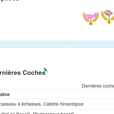
rnières Coches
Dernières coch
pèce
casseau à échasses,
Calidris himantopus
illot de Bonelli,
Phylloscopus bonelli