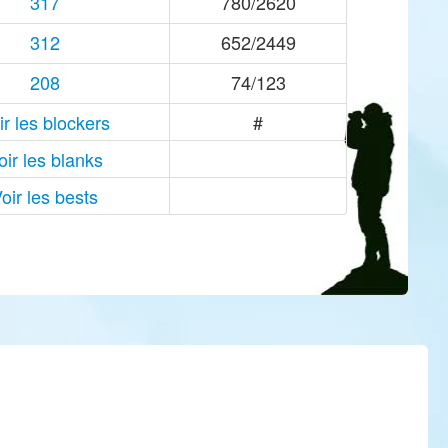
317
780/2620
312
652/2449
208
74/123
ir les blockers
#
oir les blanks
oir les bests