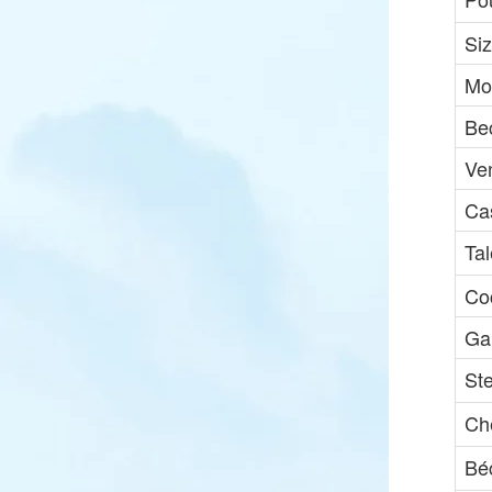
Si
Mo
Be
Ve
Ca
Ta
Co
Ga
St
Che
Bé