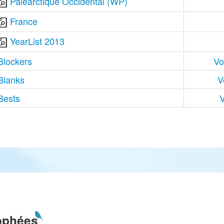
Paléarctique Occidental (WP)
France
YearList 2013
Blockers
Vo
Blanks
V
Bests
V
ophées