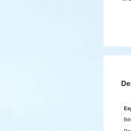
De
Es
Bé
Pou