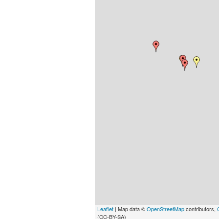
Leaflet
| Map data ©
OpenStreetMap
contributors,
(CC-BY-SA)