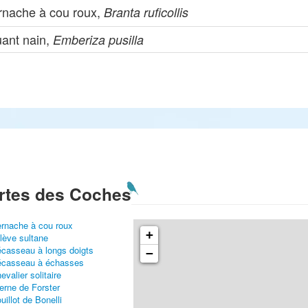
rnache à cou roux,
Branta ruficollis
uant nain,
Emberiza pusilla
rtes des Coches
rnache à cou roux
+
lève sultane
casseau à longs doigts
−
casseau à échasses
evalier solitaire
erne de Forster
uillot de Bonelli