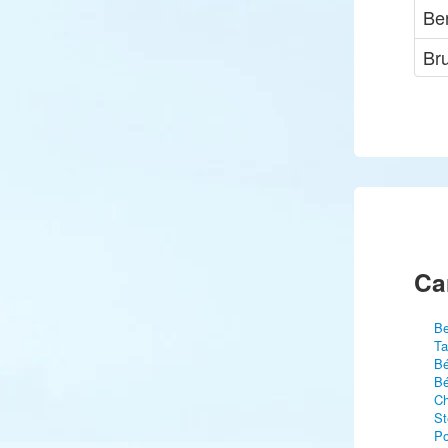
Be
Br
Ca
Be
Ta
Bé
Bé
Ch
St
Po