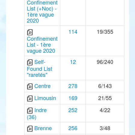
Confinement
List (+Noc) -
1ère vague
2020
114
19/355
Confinement
List - 1ère
vague 2020
Self-
12
96/240
Found List
"raretés"
Centre
278
6/143
Limousin
169
21/55
Indre
252
4/22
(36)
Brenne
256
3/48