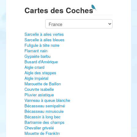
Cartes des Coches
Sarcelle à ailes vertes
Sarcelle à ailes bleues
Fuligule à tête noire
Flamant nain
Gypaète barbu
Busard d'Amérique
Aigle criard
Aigle des steppes
Aigle impérial
Marouette de Baillon
Courvite isabelle
Pluvier asiatique
Vanneau à queue blanche
Bécasseau semipalmé
Bécasseau minuscule
Bécassin à long bec
Bartramie des champs
Chevalier grivelé
Mouette de Franklin