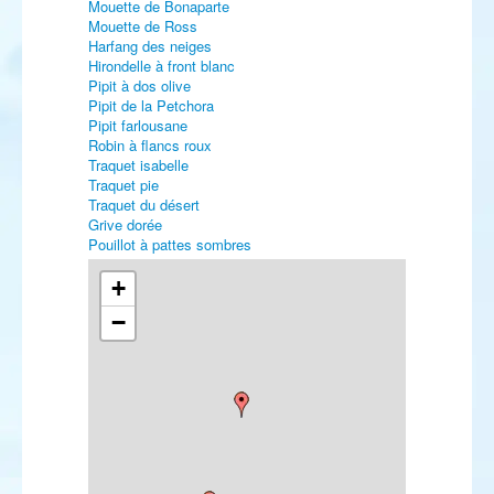
Mouette de Bonaparte
Mouette de Ross
Harfang des neiges
Hirondelle à front blanc
Pipit à dos olive
Pipit de la Petchora
Pipit farlousane
Robin à flancs roux
Traquet isabelle
Traquet pie
Traquet du désert
Grive dorée
Pouillot à pattes sombres
Pouillot boréal
Pouillot de Schwarz
+
Pie-grièche brune
−
Viréo à œil rouge
Paruline jaune
Bruant masqué
Oriole de Baltimore