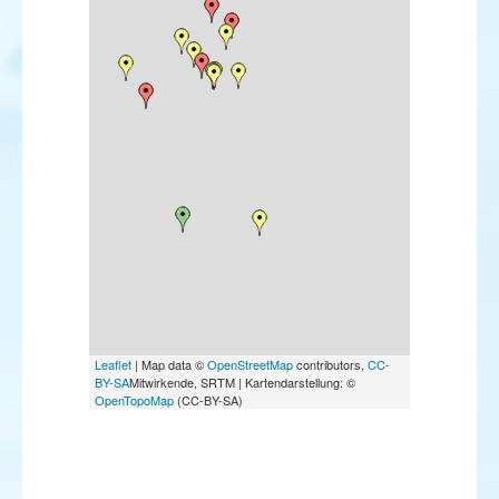
Leaflet
| Map data ©
OpenStreetMap
contributors,
CC-
BY-SA
Mitwirkende, SRTM | Kartendarstellung: ©
OpenTopoMap
(CC-BY-SA)