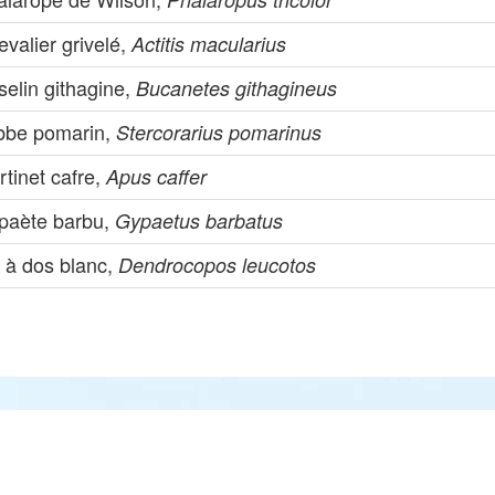
valier grivelé,
Actitis macularius
selin githagine,
Bucanetes githagineus
bbe pomarin,
Stercorarius pomarinus
tinet cafre,
Apus caffer
paète barbu,
Gypaetus barbatus
c à dos blanc,
Dendrocopos leucotos