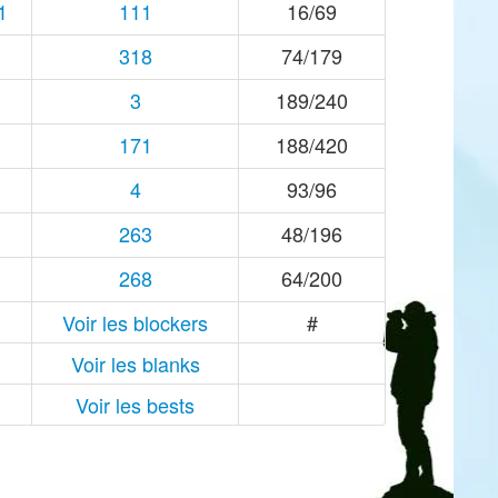
1
111
16/69
318
74/179
3
189/240
171
188/420
4
93/96
263
48/196
268
64/200
Voir les blockers
#
Voir les blanks
Voir les bests