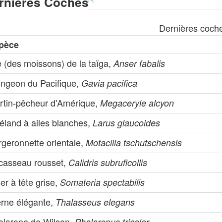
rnières Coches
Dernières coch
pèce
 (des moissons) de la taïga,
Anser fabalis
ongeon du Pacifique,
Gavia pacifica
rtin-pêcheur d'Amérique,
Megaceryle alcyon
éland à ailes blanches,
Larus glaucoides
rgeronnette orientale,
Motacilla tschutschensis
casseau rousset,
Calidris subruficollis
er à tête grise,
Somateria spectabilis
erne élégante,
Thalasseus elegans
alarope de Wilson,
Phalaropus tricolor