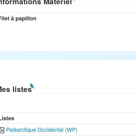
nformations Matériel
Filet à papillon
es listes
Listes
Paléarctique Occidental (WP)