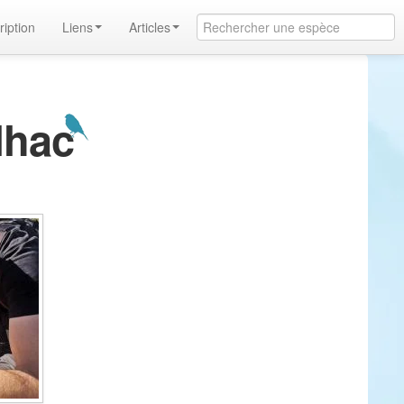
ription
Liens
Articles
lhac