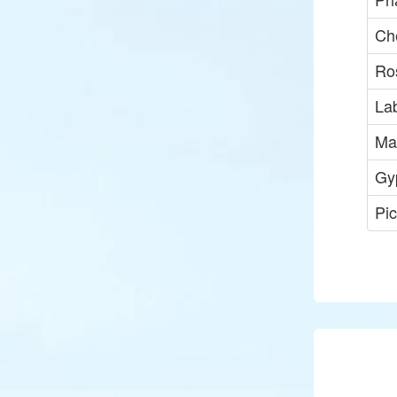
Che
Ro
La
Mar
Gy
Pi