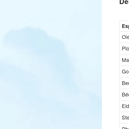
De
Es
Oie
Pl
Ma
Go
Be
Bé
Eid
St
Ph