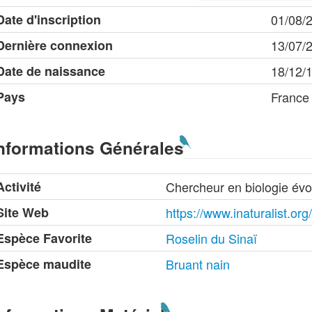
Date d'inscription
01/08/
Dernière connexion
13/07/
Date de naissance
18/12/
Pays
France
nformations Générales
Activité
Chercheur en biologie évo
Site Web
https://www.inaturalist.o
Espèce Favorite
Roselin du Sinaï
Espèce maudite
Bruant nain