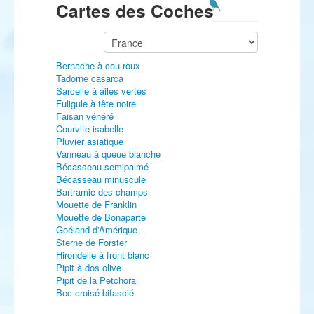
Cartes des Coches
Bernache à cou roux
Tadorne casarca
Sarcelle à ailes vertes
Fuligule à tête noire
Faisan vénéré
Courvite isabelle
Pluvier asiatique
Vanneau à queue blanche
Bécasseau semipalmé
Bécasseau minuscule
Bartramie des champs
Mouette de Franklin
Mouette de Bonaparte
Goéland d'Amérique
Sterne de Forster
Hirondelle à front blanc
Pipit à dos olive
Pipit de la Petchora
Bec-croisé bifascié