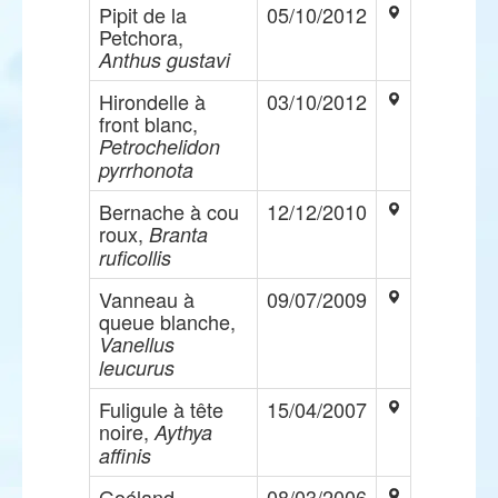
Pipit de la
05/10/2012
Petchora,
Anthus gustavi
Hirondelle à
03/10/2012
front blanc,
Petrochelidon
pyrrhonota
Bernache à cou
12/12/2010
roux,
Branta
ruficollis
Vanneau à
09/07/2009
queue blanche,
Vanellus
leucurus
Fuligule à tête
15/04/2007
noire,
Aythya
affinis
Goéland
08/03/2006