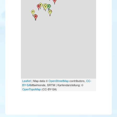
Leaflet
| Map data ©
OpenStreetMap
contributors,
CC-
BY-SA
Mitwirkende, SRTM | Kartendarstellung: ©
OpenTopoMap
(CC-BY-SA)