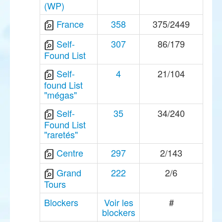
(WP)
France
358
375/2449
Self-
307
86/179
Found List
Self-
4
21/104
found List
"mégas"
Self-
35
34/240
Found List
"raretés"
Centre
297
2/143
Grand
222
2/6
Tours
Blockers
Voir les
#
blockers