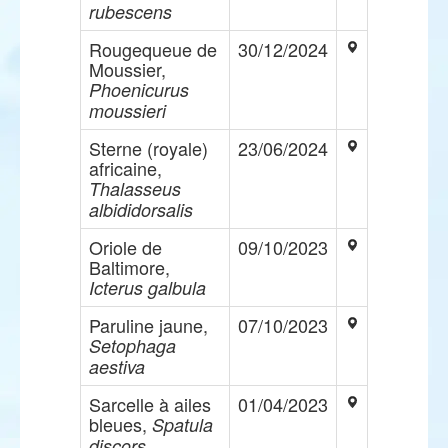
rubescens
Rougequeue de
30/12/2024
Moussier,
Phoenicurus
moussieri
Sterne (royale)
23/06/2024
africaine,
Thalasseus
albididorsalis
Oriole de
09/10/2023
Baltimore,
Icterus galbula
Paruline jaune,
07/10/2023
Setophaga
aestiva
Sarcelle à ailes
01/04/2023
bleues,
Spatula
discors