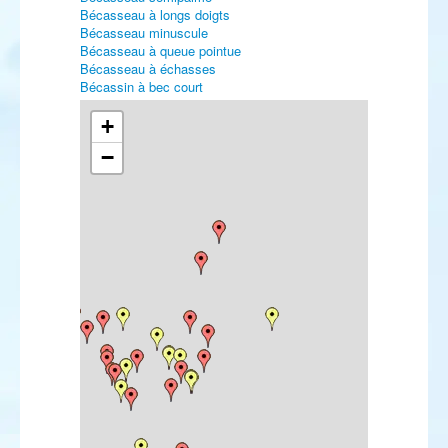
Bécasseau à longs doigts
Bécasseau minuscule
Bécasseau à queue pointue
Bécasseau à échasses
Bécassin à bec court
Bécassin à long bec
Bartramie des champs
+
Chevalier solitaire
−
Chevalier grivelé
Chevalier de Sibérie
Mouette de Franklin
Mouette de Bonaparte
Mouette de Ross
Goéland d'Amérique
Sterne royale (américaine)
Sterne (royale) africaine
Sterne de Forster
Tourterelle orientale
Coulicou à bec jaune
Harfang des neiges
Martinet cafre
Martin-pêcheur d'Amérique
Hirondelle à front blanc
Pipit de Godlewski
Pipit à dos olive