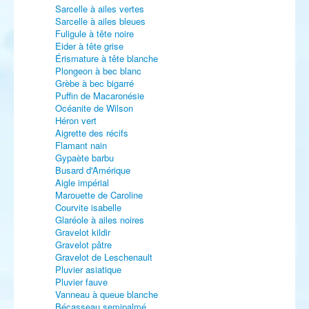
Sarcelle à ailes vertes
Sarcelle à ailes bleues
Fuligule à tête noire
Eider à tête grise
Érismature à tête blanche
Plongeon à bec blanc
Grèbe à bec bigarré
Puffin de Macaronésie
Océanite de Wilson
Héron vert
Aigrette des récifs
Flamant nain
Gypaète barbu
Busard d'Amérique
Aigle impérial
Marouette de Caroline
Courvite isabelle
Glaréole à ailes noires
Gravelot kildir
Gravelot pâtre
Gravelot de Leschenault
Pluvier asiatique
Pluvier fauve
Vanneau à queue blanche
Bécasseau semipalmé