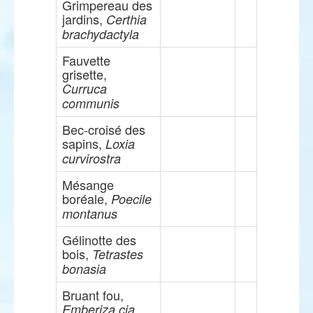
Grimpereau des
jardins,
Certhia
brachydactyla
Fauvette
grisette,
Curruca
communis
Bec-croisé des
sapins,
Loxia
curvirostra
Mésange
boréale,
Poecile
montanus
Gélinotte des
bois,
Tetrastes
bonasia
Bruant fou,
Emberiza cia