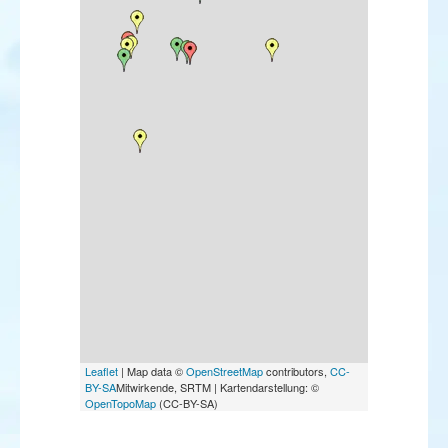
Leaflet
| Map data ©
OpenStreetMap
contributors,
CC-
BY-SA
Mitwirkende, SRTM | Kartendarstellung: ©
OpenTopoMap
(CC-BY-SA)