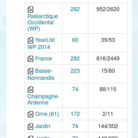
282
952/2620
Paléarctique
Occidental
(WP)
YearList
60
39/53
WP 2014
France
282
816/2449
Basse-
223
15/80
Normandie
74
88/115
Champagne-
Ardenne
Orne (61)
172
2/11
Jardin
74
144/302