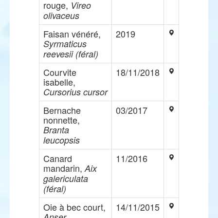
rouge,
Vireo
olivaceus
Faisan vénéré,
2019
Syrmaticus
reevesii (féral)
Courvite
18/11/2018
isabelle,
Cursorius cursor
Bernache
03/2017
nonnette,
Branta
leucopsis
Canard
11/2016
mandarin,
Aix
galericulata
(féral)
Oie à bec court,
14/11/2015
Anser