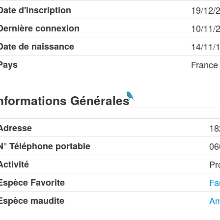
Date d'inscription
19/12/
Dernière connexion
10/11/
Date de naissance
14/11/
Pays
France
nformations Générales
Adresse
18
N° Téléphone portable
06
Activité
Pr
Espèce Favorite
Fa
Espèce maudite
Am