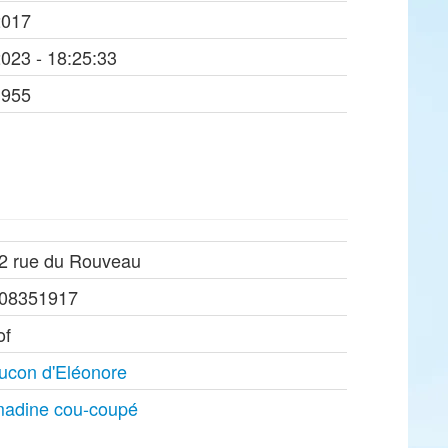
2017
2023 - 18:25:33
1955
2 rue du Rouveau
08351917
of
ucon d'Eléonore
adine cou-coupé