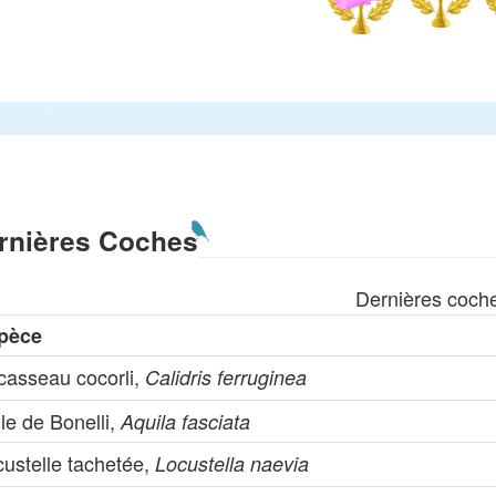
rnières Coches
Dernières coch
pèce
casseau cocorli,
Calidris ferruginea
le de Bonelli,
Aquila fasciata
custelle tachetée,
Locustella naevia