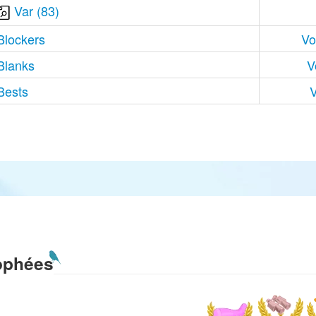
Var (83)
Blockers
Vo
Blanks
V
Bests
V
ophées