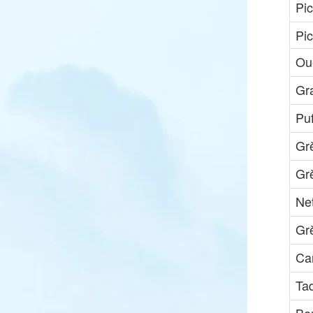
Pic
Pi
Ou
Gr
Puf
Gr
Gr
Ne
Gr
Ca
Ta