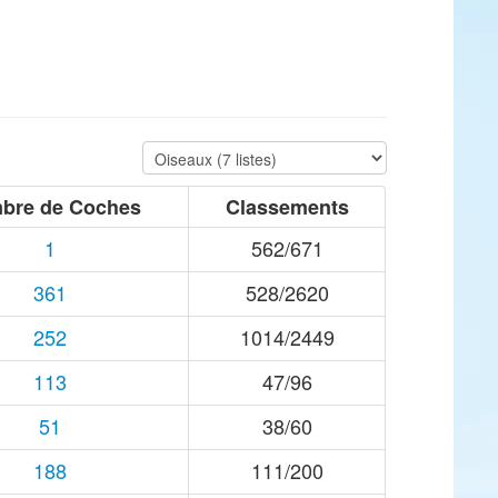
bre de Coches
Classements
1
562/671
361
528/2620
252
1014/2449
113
47/96
51
38/60
188
111/200