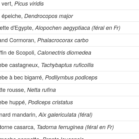
 vert,
Picus viridis
c épeiche,
Dendrocopos major
ette d'Egypte,
Alopochen aegyptiaca (féral en Fr)
and Cormoran,
Phalacrocorax carbo
fin de Scopoli,
Calonectris diomedea
èbe castagneux,
Tachybaptus ruficollis
èbe à bec bigarré,
Podilymbus podiceps
tte rousse,
Netta rufina
èbe huppé,
Podiceps cristatus
nard mandarin,
Aix galericulata (féral)
dorne casarca,
Tadorna ferruginea (féral en Fr)