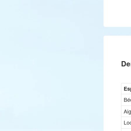
De
Es
Bé
Aig
Lo