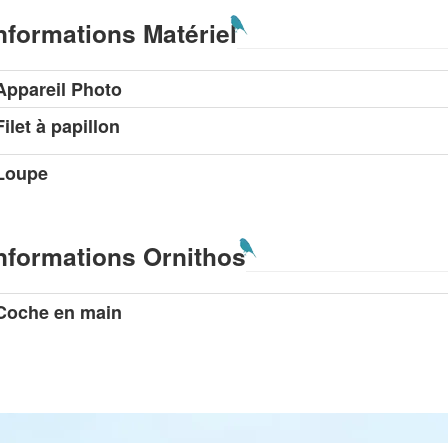
nformations Matériel
Appareil Photo
Filet à papillon
Loupe
nformations Ornithos
Coche en main