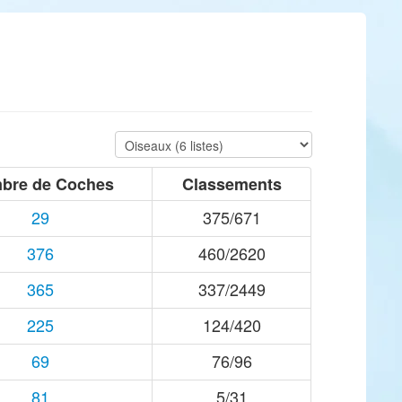
bre de Coches
Classements
29
375/671
376
460/2620
365
337/2449
225
124/420
69
76/96
81
5/31