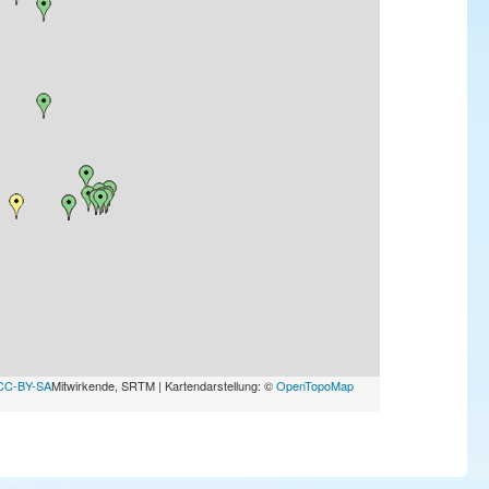
CC-BY-SA
Mitwirkende, SRTM | Kartendarstellung: ©
OpenTopoMap