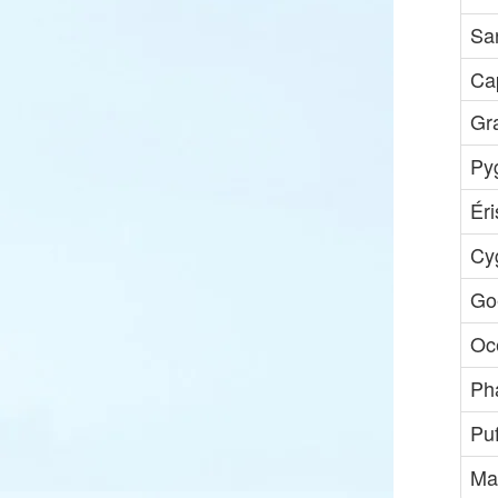
Sar
Ca
Gra
Py
Ér
Cy
Go
Oc
Ph
Pu
Ma