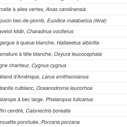
celle à ailes vertes,
Anas carolinensis
pucin bec-de-plomb,
Euodice malabarica (féral)
velot kildir,
Charadrius vociferus
gargue à queue blanche,
Haliaeetus albicilla
ismature à tête blanche,
Oxyura leucocephala
gne chanteur,
Cygnus cygnus
éland d'Amérique,
Larus smithsonianus
éanite culblanc,
Oceanodroma leucorhoa
alarope à bec large,
Phalaropus fulicarius
ffin cendré,
Calonectris borealis
rouette ponctuée,
Porzana porzana