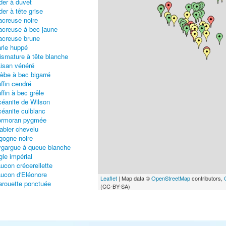
der à duvet
der à tête grise
creuse noire
creuse à bec jaune
creuse brune
rle huppé
ismature à tête blanche
isan vénéré
èbe à bec bigarré
ffin cendré
ffin à bec grêle
éanite de Wilson
éanite culblanc
ormoran pygmée
abier chevelu
gogne noire
gargue à queue blanche
gle impérial
ucon crécerellette
ucon d'Eléonore
Leaflet
| Map data ©
OpenStreetMap
contributors,
rouette ponctuée
(CC-BY-SA)
rouette de Baillon
tarde canepetière
aréole à collier
avelot kildir