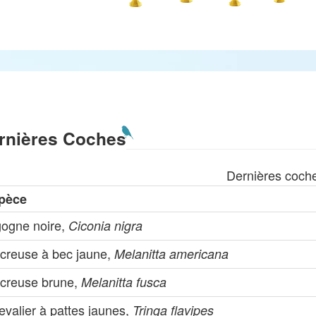
rnières Coches
Dernières coch
pèce
gogne noire,
Ciconia nigra
creuse à bec jaune,
Melanitta americana
creuse brune,
Melanitta fusca
valier à pattes jaunes,
Tringa flavipes