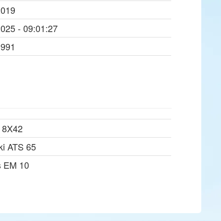
2019
2025 - 09:01:27
1991
 8X42
ki ATS 65
s EM 10