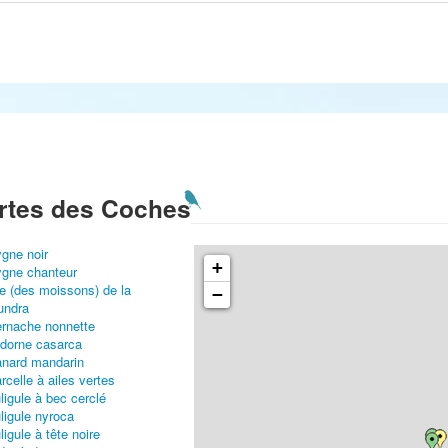
rtes des Coches
gne noir
+
gne chanteur
e (des moissons) de la
−
undra
rnache nonnette
dorne casarca
nard mandarin
rcelle à ailes vertes
ligule à bec cerclé
ligule nyroca
ligule à tête noire