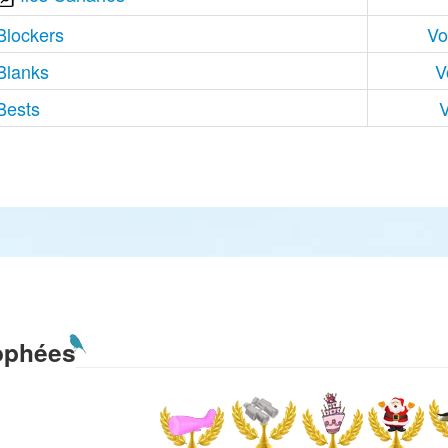
Blockers
Vo
Blanks
V
Bests
V
ophées