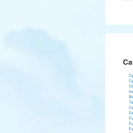
Ca
Cy
Cy
Oi
to
Be
Ta
Ca
Sa
Fu
Fu
Fu