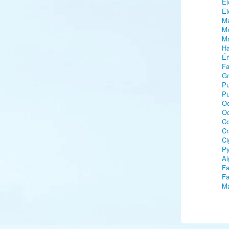
Ei
Ei
Ma
Ma
Ma
Ha
Ér
Fa
Gr
Pu
Pu
Oc
Oc
C
Cr
Ci
Py
Ai
Fa
Fa
Ma
Ma
Ou
Gl
Gr