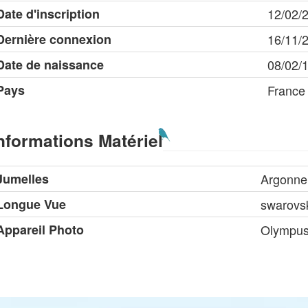
Date d'inscription
12/02/
Dernière connexion
16/11/
Date de naissance
08/02/
Pays
France
nformations Matériel
Jumelles
Argonne
Longue Vue
swarovs
Appareil Photo
Olympu