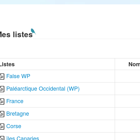
es listes
Listes
Nom
False WP
Paléarctique Occidental (WP)
France
Bretagne
Corse
îles Canaries