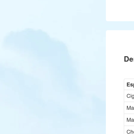
De
Es
Ci
Ma
Ma
Che