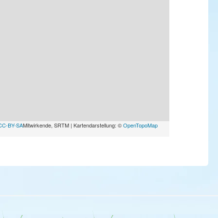
CC-BY-SA
Mitwirkende, SRTM | Kartendarstellung: ©
OpenTopoMap