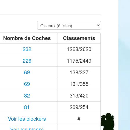
Nombre de Coches
Classements
232
1268/2620
226
1175/2449
69
138/337
69
131/355
82
313/420
81
209/254
Voir les blockers
#
Voir les blanks