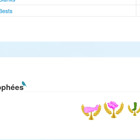
Bests
ophées