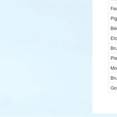
Fa
Pi
Bé
Et
Br
Pie
Mo
Br
Go