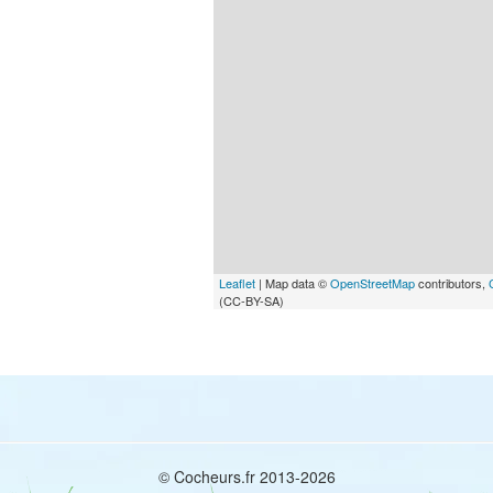
Leaflet
| Map data ©
OpenStreetMap
contributors,
(CC-BY-SA)
© Cocheurs.fr 2013-2026