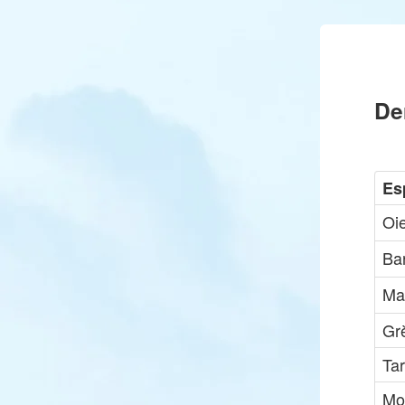
De
Es
Oi
Ba
Ma
Gr
Tar
Mou