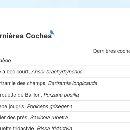
rnières Coches
Dernières coch
pèce
e à bec court,
Anser brachyrhynchus
rtramie des champs,
Bartramia longicauda
rouette de Baillon,
Porzana pusilla
èbe jougris,
Podiceps grisegena
ier des prés,
Saxicola rubetra
ette tridactyle,
Rissa tridactyla