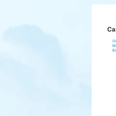
Ca
Oi
Ma
Ba