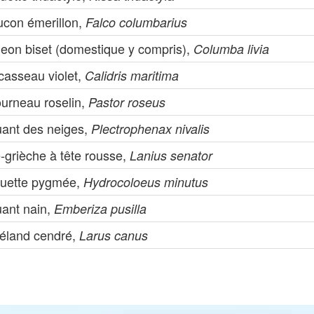
ucon émerillon,
Falco columbarius
geon biset (domestique y compris),
Columba livia
casseau violet,
Calidris maritima
ourneau roselin,
Pastor roseus
uant des neiges,
Plectrophenax nivalis
-grièche à tête rousse,
Lanius senator
uette pygmée,
Hydrocoloeus minutus
uant nain,
Emberiza pusilla
éland cendré,
Larus canus