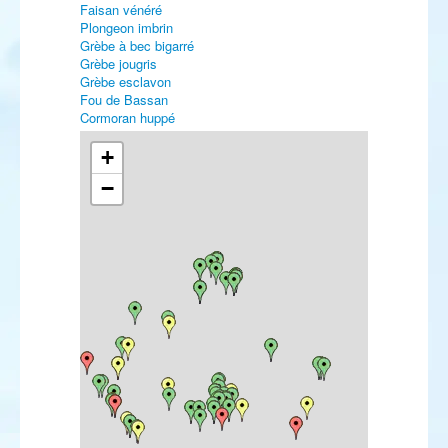
Faisan vénéré
Plongeon imbrin
Grèbe à bec bigarré
Grèbe jougris
Grèbe esclavon
Fou de Bassan
Cormoran huppé
Blongios nain
Bihoreau gris
+
Crabier chevelu
−
Aigrette des récifs
Cigogne noire
Cigogne blanche
Ibis sacré
Spatule blanche
Vautour fauve
Vautour moine
Circaète Jean-le-Blanc
Busard des roseaux
Aigle impérial
Balbuzard pêcheur
Faucon sacre
Râle d'eau
Marouette ponctuée
Huîtrier pie