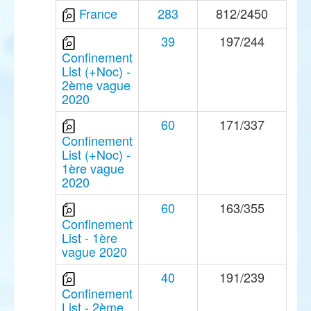
France
283
812/2450
39
197/244
Confinement
List (+Noc) -
2ème vague
2020
60
171/337
Confinement
List (+Noc) -
1ère vague
2020
60
163/355
Confinement
List - 1ère
vague 2020
40
191/239
Confinement
List - 2ème