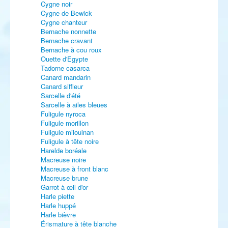
Cygne noir
Cygne de Bewick
Cygne chanteur
Bernache nonnette
Bernache cravant
Bernache à cou roux
Ouette d'Egypte
Tadorne casarca
Canard mandarin
Canard siffleur
Sarcelle d'été
Sarcelle à ailes bleues
Fuligule nyroca
Fuligule morillon
Fuligule milouinan
Fuligule à tête noire
Harelde boréale
Macreuse noire
Macreuse à front blanc
Macreuse brune
Garrot à œil d'or
Harle piette
Harle huppé
Harle bièvre
Érismature à tête blanche