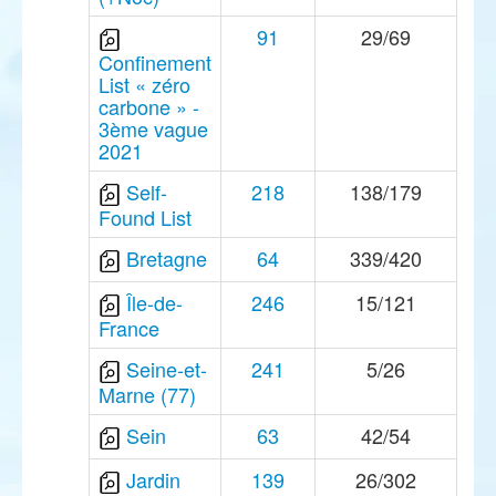
91
29/69
Confinement
List « zéro
carbone » -
3ème vague
2021
Self-
218
138/179
Found List
Bretagne
64
339/420
Île-de-
246
15/121
France
Seine-et-
241
5/26
Marne (77)
Sein
63
42/54
Jardin
139
26/302