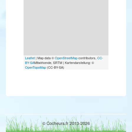
Leaflet
| Map data ©
OpenStreetMap
contributors,
CC-
BY-SA
Mitwirkende, SRTM | Kartendarstellung: ©
OpenTopoMap
(CC-BY-SA)
© Cocheurs.fr 2013-2026