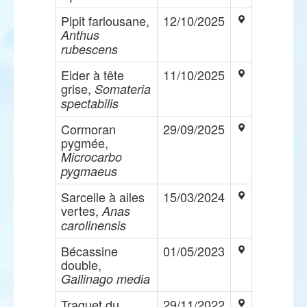
Pipit farlousane,
12/10/2025
Anthus
rubescens
Eider à tête
11/10/2025
grise,
Somateria
spectabilis
Cormoran
29/09/2025
pygmée,
Microcarbo
pygmaeus
Sarcelle à ailes
15/03/2024
vertes,
Anas
carolinensis
Bécassine
01/05/2023
double,
Gallinago media
Traquet du
29/11/2022