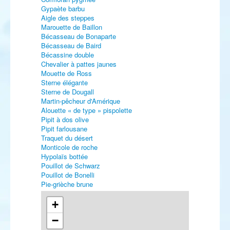
Gypaète barbu
Aigle des steppes
Marouette de Baillon
Bécasseau de Bonaparte
Bécasseau de Baird
Bécassine double
Chevalier à pattes jaunes
Mouette de Ross
Sterne élégante
Sterne de Dougall
Martin-pêcheur d'Amérique
Alouette « de type » pispolette
Pipit à dos olive
Pipit farlousane
Traquet du désert
Monticole de roche
Hypolaïs bottée
Pouillot de Schwarz
Pouillot de Bonelli
Pie-grièche brune
Bruant à gorge blanche
Bruant masqué
+
−