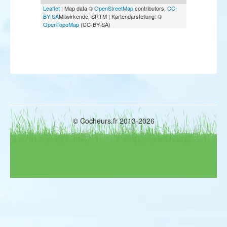
Leaflet
| Map data ©
OpenStreetMap
contributors,
CC-
BY-SA
Mitwirkende, SRTM | Kartendarstellung: ©
OpenTopoMap
(CC-BY-SA)
© Cocheurs.fr 2013-2026