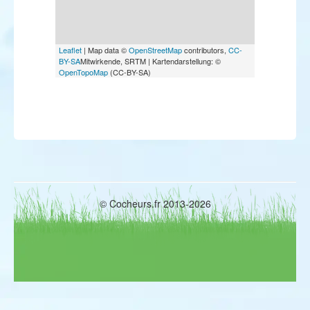
Leaflet
| Map data ©
OpenStreetMap
contributors,
CC-
BY-SA
Mitwirkende, SRTM | Kartendarstellung: ©
OpenTopoMap
(CC-BY-SA)
© Cocheurs.fr 2013-2026