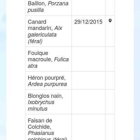
Baillon,
Porzana
pusilla
Canard
29/12/2015
mandarin,
Aix
galericulata
(féral)
Foulque
macroule,
Fulica
atra
Héron pourpré,
Ardea purpurea
Blongios nain,
Ixobrychus
minutus
Faisan de
Colchide,
Phasianus
colchicus (féral)