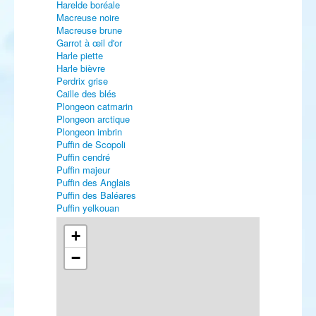
Harelde boréale
Macreuse noire
Macreuse brune
Garrot à œil d'or
Harle piette
Harle bièvre
Perdrix grise
Caille des blés
Plongeon catmarin
Plongeon arctique
Plongeon imbrin
Puffin de Scopoli
Puffin cendré
Puffin majeur
Puffin des Anglais
Puffin des Baléares
Puffin yelkouan
Océanite tempête
Océanite culblanc
+
Butor étoilé
−
Aigrette des récifs
Cigogne noire
Ibis sacré
Pygargue à queue blanche
Gypaète barbu