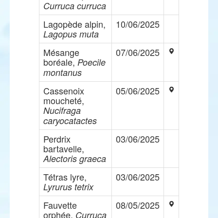
Curruca curruca
Lagopède alpin,
10/06/2025
Lagopus muta
Mésange
07/06/2025
boréale,
Poecile
montanus
Cassenoix
05/06/2025
moucheté,
Nucifraga
caryocatactes
Perdrix
03/06/2025
bartavelle,
Alectoris graeca
Tétras lyre,
03/06/2025
Lyrurus tetrix
Fauvette
08/05/2025
orphée,
Curruca