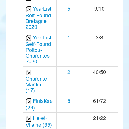
YearList
5
9/10
Self-Found
Bretagne
2020
YearList
1
3/3
Self-Found
Poitou-
Charentes
2020
2
40/50
Charente-
Maritime
(17)
Finistère
5
61/72
(29)
Ille-et-
1
21/22
Vilaine (35)