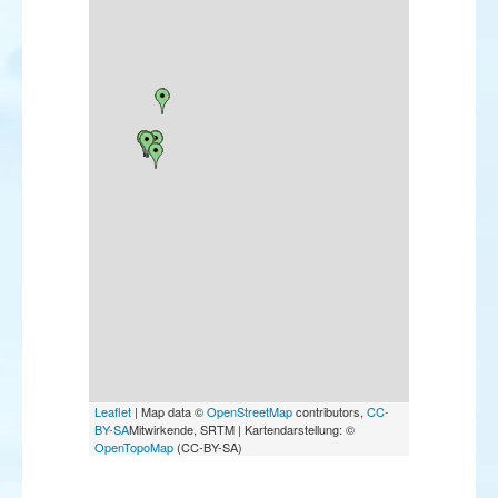
Leaflet
| Map data ©
OpenStreetMap
contributors,
CC-
BY-SA
Mitwirkende, SRTM | Kartendarstellung: ©
OpenTopoMap
(CC-BY-SA)