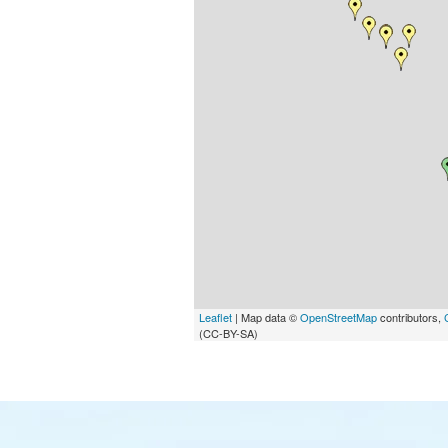
Leaflet
| Map data ©
OpenStreetMap
contributors,
(CC-BY-SA)