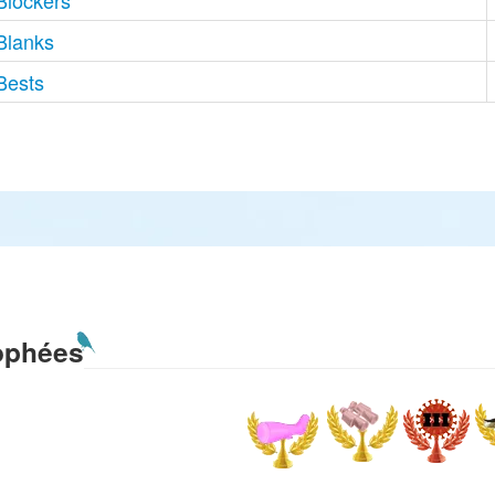
Blockers
Blanks
Bests
ophées