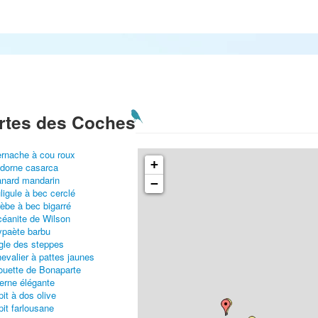
rtes des Coches
rnache à cou roux
+
dorne casarca
nard mandarin
−
ligule à bec cerclé
èbe à bec bigarré
éanite de Wilson
paète barbu
gle des steppes
evalier à pattes jaunes
uette de Bonaparte
erne élégante
pit à dos olive
pit farlousane