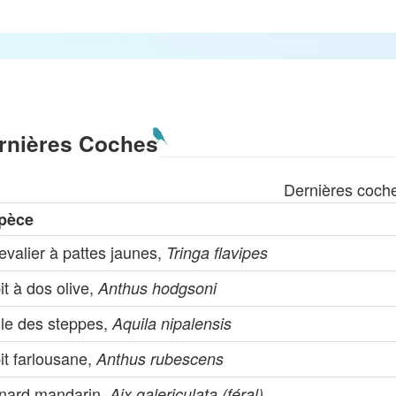
rnières Coches
Dernières coch
pèce
valier à pattes jaunes,
Tringa flavipes
it à dos olive,
Anthus hodgsoni
gle des steppes,
Aquila nipalensis
it farlousane,
Anthus rubescens
nard mandarin,
Aix galericulata (féral)