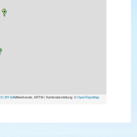
CC-BY-SA
Mitwirkende, SRTM | Kartendarstellung: ©
OpenTopoMap