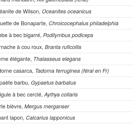
éanite de Wilson,
Oceanites oceanicus
uette de Bonaparte,
Chroicocephalus philadelphia
èbe à bec bigarré,
Podilymbus podiceps
rnache à cou roux,
Branta ruficollis
erne élégante,
Thalasseus elegans
dorne casarca,
Tadorna ferruginea (féral en Fr)
paète barbu,
Gypaetus barbatus
igule à bec cerclé,
Aythya collaris
rle bièvre,
Mergus merganser
uant lapon,
Calcarius lapponicus