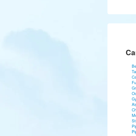
Ca
Be
Ta
Ca
Fu
Gr
Oc
Gy
Ai
Ch
Mo
St
Pi
Pi