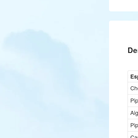
De
Es
Che
Pip
Ai
Pip
Ca