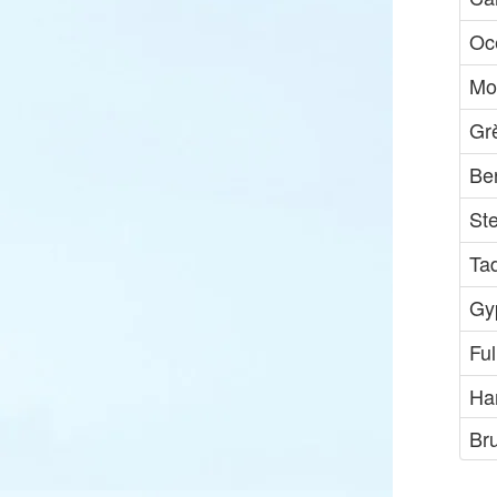
Oc
Mo
Gr
Be
St
Ta
Gy
Ful
Ha
Br