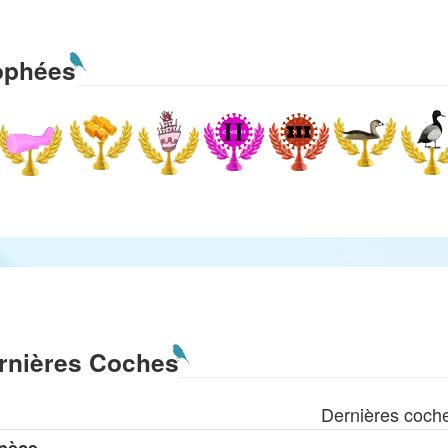
ophées
rnières Coches
Dernières coch