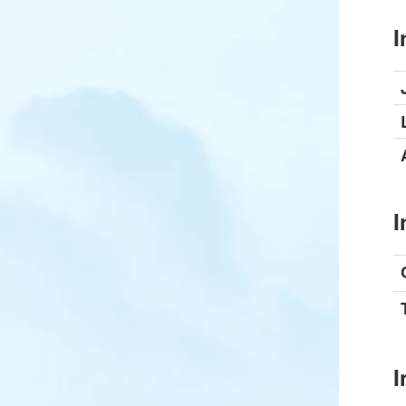
I
I
I