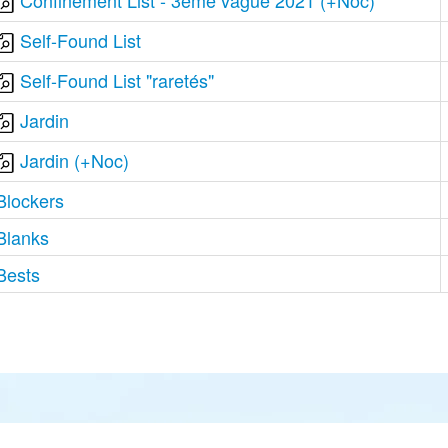
Confinement List - 3ème vague 2021 (+Noc)
Self-Found List
Self-Found List "raretés"
Jardin
Jardin (+Noc)
Blockers
Blanks
Bests