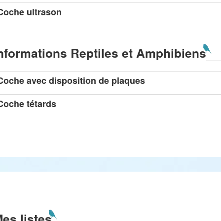
Coche ultrason
nformations Reptiles et Amphibiens
Coche avec disposition de plaques
Coche tétards
es listes