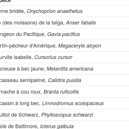
pèce
erne bridée,
Onychoprion anaethetus
 (des moissons) de la taïga,
Anser fabalis
ongeon du Pacifique,
Gavia pacifica
rtin-pêcheur d'Amérique,
Megaceryle alcyon
rvite isabelle,
Cursorius cursor
creuse à bec jaune,
Melanitta americana
casseau semipalmé,
Calidris pusilla
rnache à cou roux,
Branta ruficollis
cassin à long bec,
Limnodromus scolopaceus
uillot de Schwarz,
Phylloscopus schwarzi
ole de Baltimore,
Icterus galbula