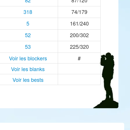
82
87/120
318
74/179
5
161/240
52
200/302
53
225/320
Voir les blockers
#
Voir les blanks
Voir les bests