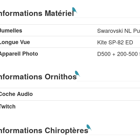
nformations Matériel
Jumelles
Swarovski NL Pu
Longue Vue
Kite SP-82 ED
Appareil Photo
D500 + 200-500 
nformations Ornithos
Coche Audio
Twitch
nformations Chiroptères