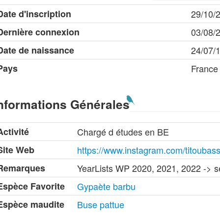
Date d'inscription
29/10/
Dernière connexion
03/08/
Date de naissance
24/07/
Pays
France
nformations Générales
Activité
Chargé d études en BE
Site Web
https://www.instagram.com/titoubass
Remarques
YearLists WP 2020, 2021, 2022 -> 
Espèce Favorite
Gypaète barbu
Espèce maudite
Buse pattue