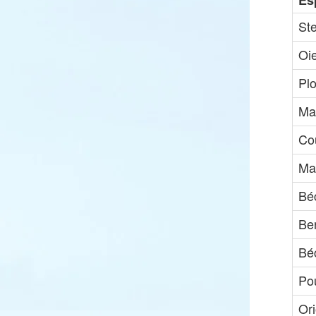
Es
St
Oie
Pl
Ma
Cou
Ma
Bé
Be
Bé
Po
Ori