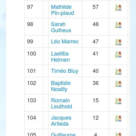
97
Mathilde
57
Pin-plaud
98
Sarah
48
Guiheux
99
Léo Marrec
47
100
Laetitia
41
Heimen
101
Timéo Bluy
40
102
Baptiste
36
Noailly
103
Romain
15
Leuthold
104
Jacques
12
Artieda
105
Guillaume
4