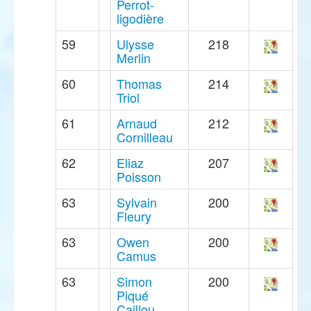
Perrot-
ligodière
59
Ulysse
218
Merlin
60
Thomas
214
Triol
61
Arnaud
212
Cornilleau
62
Eliaz
207
Poisson
63
Sylvain
200
Fleury
63
Owen
200
Camus
63
Simon
200
Piqué
Caillou