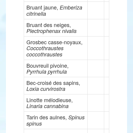
Bruant jaune,
Emberiza
citrinella
Bruant des neiges,
Plectrophenax nivalis
Grosbec casse-noyaux,
Coccothraustes
coccothraustes
Bouvreuil pivoine,
Pyrrhula pyrrhula
Bec-croisé des sapins,
Loxia curvirostra
Linotte mélodieuse,
Linaria cannabina
Tarin des aulnes,
Spinus
spinus