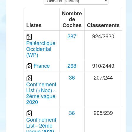
Nombre
de
Listes
Coches
Classements
287
924/2620
Paléarctique
Occidental
(WP)
France
268
910/2449
36
207/244
Confinement
List (+Noc) -
2ème vague
2020
36
205/239
Confinement
List - 2ème
vague 2020