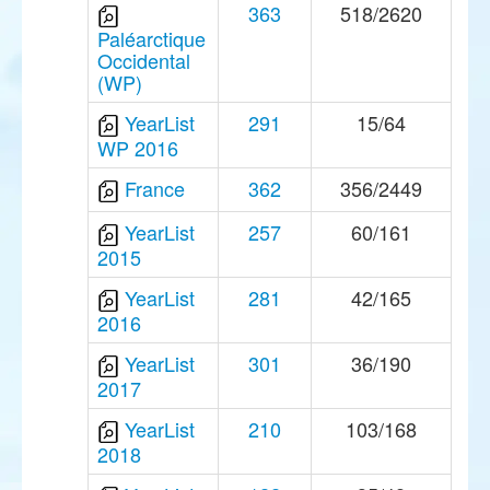
363
518/2620
Paléarctique
Occidental
(WP)
YearList
291
15/64
WP 2016
France
362
356/2449
YearList
257
60/161
2015
YearList
281
42/165
2016
YearList
301
36/190
2017
YearList
210
103/168
2018