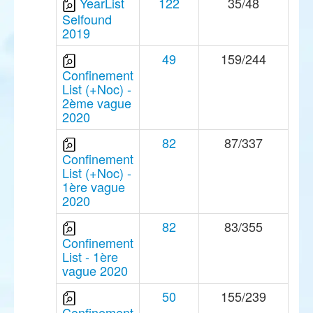
YearList
122
35/48
Selfound
2019
49
159/244
Confinement
List (+Noc) -
2ème vague
2020
82
87/337
Confinement
List (+Noc) -
1ère vague
2020
82
83/355
Confinement
List - 1ère
vague 2020
50
155/239
Confinement