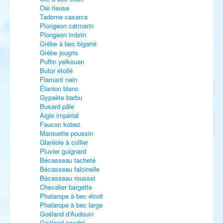
Oie rieuse
Tadorne casarca
Plongeon catmarin
Plongeon imbrin
Grèbe à bec bigarré
Grèbe jougris
Puffin yelkouan
Butor étoilé
Flamant nain
Élanion blanc
Gypaète barbu
Busard pâle
Aigle impérial
Faucon kobez
Marouette poussin
Glaréole à collier
Pluvier guignard
Bécasseau tacheté
Bécasseau falcinelle
Bécasseau rousset
Chevalier bargette
Phalarope à bec étroit
Phalarope à bec large
Goéland d'Audouin
Goéland cendré