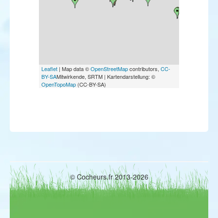
Etourneau roselin
Moineau cisalpin
Venturon corse
Bruant lapon
Bruant des neiges
Bruant à calotte blanche
Bruant nain
Leaflet
| Map data ©
OpenStreetMap
contributors,
CC-
BY-SA
Mitwirkende, SRTM | Kartendarstellung: ©
OpenTopoMap
(CC-BY-SA)
© Cocheurs.fr 2013-2026