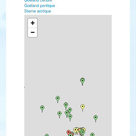
Goéland pontique
Sterne arctique
Guillemot à miroir
Martinet cafre
+
Ammomane élégante
−
Cochevis de Thékla
Alouette haussecol
Pipit de Richard
Pipit à dos olive
Pipit à gorge rousse
Bergeronnette citrine
Tarier de Sibérie
Traquet oreillard
Traquet du désert
Locustelle luscinioïde
Fauvette épervière
Fauvette sarde
Fauvette de Moltoni
Pouillot de Pallas
Pouillot brun
Gobemouche à collier
Panure à moustaches
Sittelle corse
Pie-grièche brune