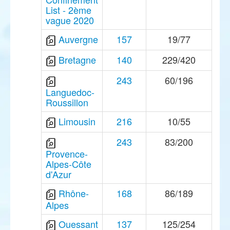
List - 2ème
vague 2020
Auvergne
157
19/77
Bretagne
140
229/420
243
60/196
Languedoc-
Roussillon
Limousin
216
10/55
243
83/200
Provence-
Alpes-Côte
d'Azur
Rhône-
168
86/189
Alpes
Ouessant
137
125/254