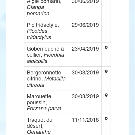
Aigle pomarin,
30/06/2019
Clanga
pomarina
Pic tridactyle,
29/06/2019
Picoides
tridactylus
Gobemouche à
23/04/2019
collier,
Ficedula
albicollis
Bergeronnette
30/03/2019
citrine,
Motacilla
citreola
Marouette
30/03/2019
poussin,
Porzana parva
Traquet du
11/11/2018
désert,
Oenanthe