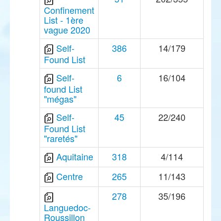
Confinement
List - 1ère
vague 2020
Self-
386
14/179
Found List
Self-
6
16/104
found List
"mégas"
Self-
45
22/240
Found List
"raretés"
Aquitaine
318
4/114
Centre
265
11/143
278
35/196
Languedoc-
Roussillon