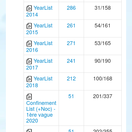
YearList
286
31/158
2014
YearList
261
54/161
2015
YearList
271
53/165
2016
YearList
241
90/190
2017
YearList
212
100/168
2018
51
201/337
Confinement
List (+Noc) -
1ère vague
2020
51
202/355